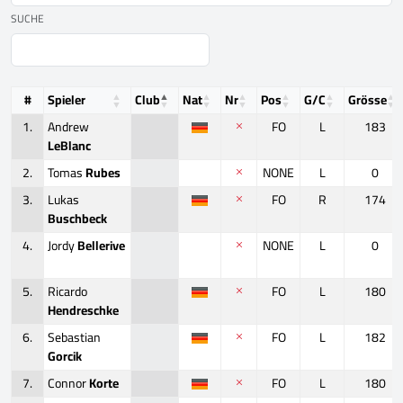
SUCHE
#
Spieler
Club
Nat
Nr
Pos
G/C
Grösse
1.
Andrew
FO
L
183
LeBlanc
2.
Tomas
Rubes
NONE
L
0
3.
Lukas
FO
R
174
Buschbeck
4.
Jordy
Bellerive
NONE
L
0
5.
Ricardo
FO
L
180
Hendreschke
6.
Sebastian
FO
L
182
Gorcik
7.
Connor
Korte
FO
L
180