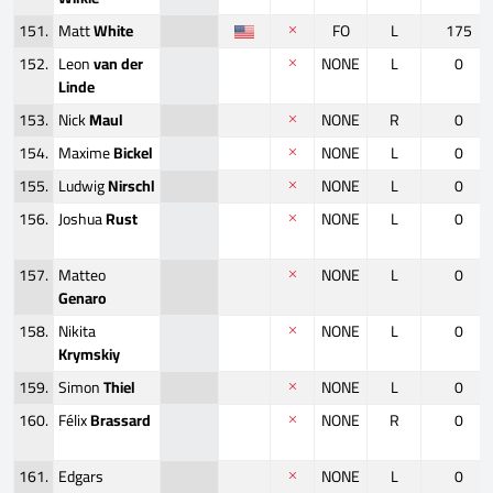
151.
Matt
White
FO
L
175
152.
Leon
van der
NONE
L
0
Linde
153.
Nick
Maul
NONE
R
0
154.
Maxime
Bickel
NONE
L
0
155.
Ludwig
Nirschl
NONE
L
0
156.
Joshua
Rust
NONE
L
0
157.
Matteo
NONE
L
0
Genaro
158.
Nikita
NONE
L
0
Krymskiy
159.
Simon
Thiel
NONE
L
0
160.
Félix
Brassard
NONE
R
0
161.
Edgars
NONE
L
0