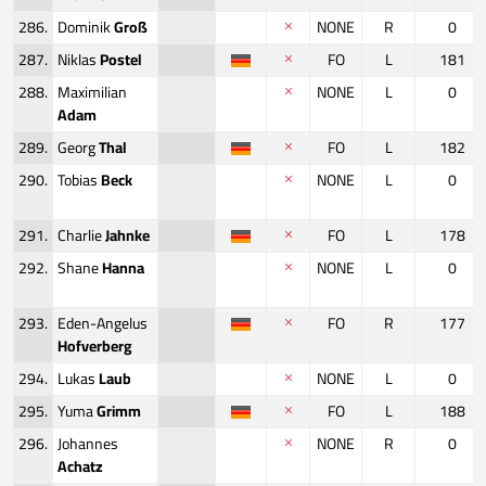
286.
Dominik
Groß
NONE
R
0
287.
Niklas
Postel
FO
L
181
288.
Maximilian
NONE
L
0
Adam
289.
Georg
Thal
FO
L
182
290.
Tobias
Beck
NONE
L
0
291.
Charlie
Jahnke
FO
L
178
292.
Shane
Hanna
NONE
L
0
293.
Eden-Angelus
FO
R
177
Hofverberg
294.
Lukas
Laub
NONE
L
0
295.
Yuma
Grimm
FO
L
188
296.
Johannes
NONE
R
0
Achatz