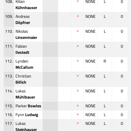
108.
Kilian
NONE
L
0
Kühnhauser
109.
Andreas
NONE
L
0
Döpfner
110.
Nikolas
NONE
L
0
Linsenmaier
111.
Fabian
NONE
L
0
Ilestedt
112.
Lynden
NONE
R
0
McCallum
113.
Christian
NONE
L
0
Billich
114.
Lukas
NONE
L
0
Mühlbauer
115.
Parker
Bowles
NONE
L
0
116.
Fynn
Ludwig
NONE
L
0
117.
Lukas
NONE
L
0
Steinhauser