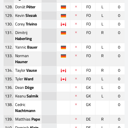
128.
Donát
Péter
FO
L
0
129.
Kevin
Slezak
FO
L
0
130.
Corey
Trivino
FO
L
0
131.
Dimitrij
FO
R
0
Haberling
132.
Yannic
Bauer
FO
L
0
133.
Norman
FO
R
0
Hauner
134.
Taylor
Vause
FO
R
0
135.
Tyler
Ward
FO
L
0
136.
Dean
Döge
GK
L
0
137.
Keanu
Salmik
GK
L
0
138.
Cedric
GK
0
Nachtmann
139.
Matthias
Pape
DE
R
0
140.
Dominik
Klein
DE
L
0