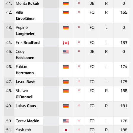
41.
Moritz
Kukuk
DE
R
0
42.
Ville
FO
R
165
Järveläinen
43.
Pepino
FO
L
0
Langmeier
44.
Erik
Bradford
FO
L
183
45.
Cody
DE
R
0
Haiskanen
46.
Fabian
FO
L
174
Herrmann
47.
Jason
Bast
FO
L
175
48.
Shawn
FO
R
188
O'Donnell
49.
Lukas
Gaus
FO
R
181
50.
Corey
Mackin
FO
L
178
51.
Yushiroh
FO
R
188