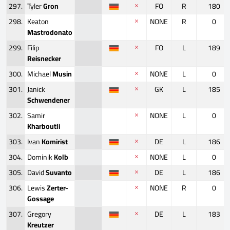
297.
Tyler
Gron
FO
R
180
298.
Keaton
NONE
R
0
Mastrodonato
299.
Filip
FO
L
189
Reisnecker
300.
Michael
Musin
NONE
L
0
301.
Janick
GK
L
185
Schwendener
302.
Samir
NONE
L
0
Kharboutli
303.
Ivan
Komirist
DE
L
186
304.
Dominik
Kolb
NONE
L
0
305.
David
Suvanto
DE
L
186
306.
Lewis
Zerter-
NONE
R
0
Gossage
307.
Gregory
DE
L
183
Kreutzer