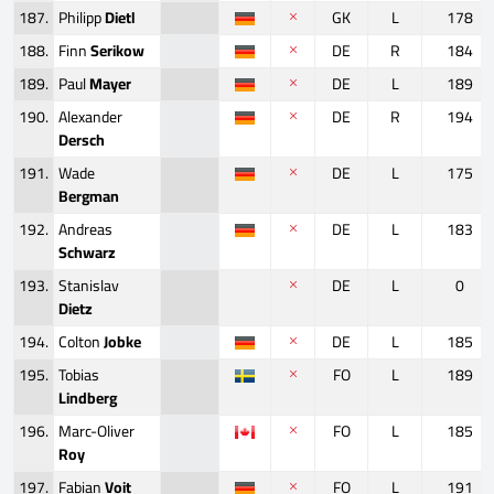
187.
Philipp
Dietl
GK
L
178
188.
Finn
Serikow
DE
R
184
189.
Paul
Mayer
DE
L
189
190.
Alexander
DE
R
194
Dersch
191.
Wade
DE
L
175
Bergman
192.
Andreas
DE
L
183
Schwarz
193.
Stanislav
DE
L
0
Dietz
194.
Colton
Jobke
DE
L
185
195.
Tobias
FO
L
189
Lindberg
196.
Marc-Oliver
FO
L
185
Roy
197.
Fabian
Voit
FO
L
191