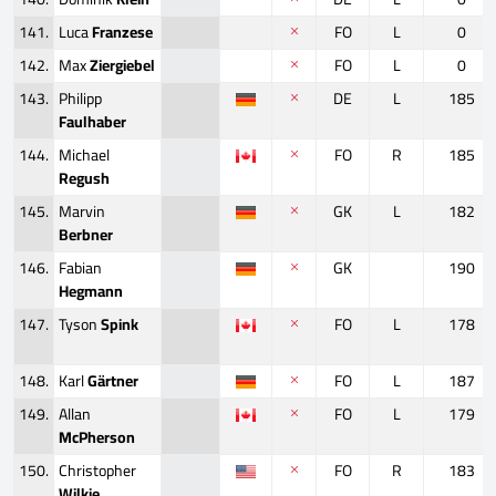
141.
Luca
Franzese
FO
L
0
142.
Max
Ziergiebel
FO
L
0
143.
Philipp
DE
L
185
Faulhaber
144.
Michael
FO
R
185
Regush
145.
Marvin
GK
L
182
Berbner
146.
Fabian
GK
190
Hegmann
147.
Tyson
Spink
FO
L
178
148.
Karl
Gärtner
FO
L
187
149.
Allan
FO
L
179
McPherson
150.
Christopher
FO
R
183
Wilkie