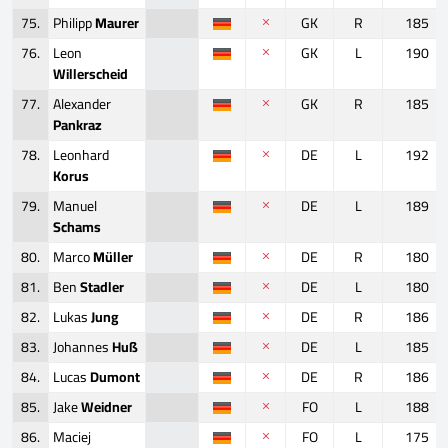
75.
Philipp
Maurer
GK
R
185
76.
Leon
GK
L
190
Willerscheid
77.
Alexander
GK
R
185
Pankraz
78.
Leonhard
DE
L
192
Korus
79.
Manuel
DE
L
189
Schams
80.
Marco
Müller
DE
R
180
81.
Ben
Stadler
DE
L
180
82.
Lukas
Jung
DE
R
186
83.
Johannes
Huß
DE
L
185
84.
Lucas
Dumont
DE
R
186
85.
Jake
Weidner
FO
L
188
86.
Maciej
FO
L
175