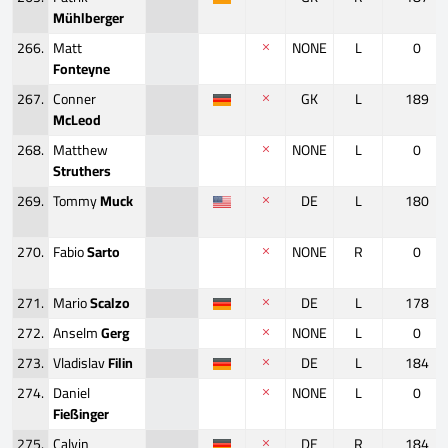
Mühlberger
266.
Matt
NONE
L
0
Fonteyne
267.
Conner
GK
L
189
McLeod
268.
Matthew
NONE
L
0
Struthers
269.
Tommy
Muck
DE
L
180
270.
Fabio
Sarto
NONE
R
0
271.
Mario
Scalzo
DE
L
178
272.
Anselm
Gerg
NONE
L
0
273.
Vladislav
Filin
DE
L
184
274.
Daniel
NONE
L
0
Fießinger
275.
Calvin
DE
R
184