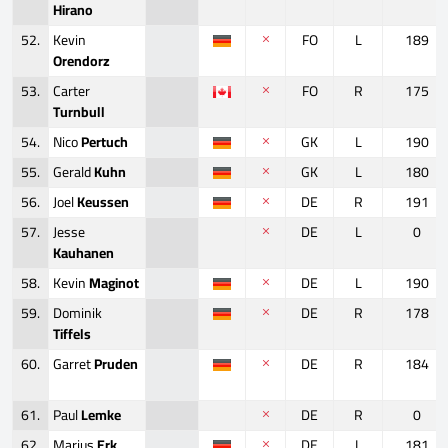
Hirano
52.
Kevin
FO
L
189
Orendorz
53.
Carter
FO
R
175
Turnbull
54.
Nico
Pertuch
GK
L
190
55.
Gerald
Kuhn
GK
L
180
56.
Joel
Keussen
DE
R
191
57.
Jesse
DE
L
0
Kauhanen
58.
Kevin
Maginot
DE
L
190
59.
Dominik
DE
R
178
Tiffels
60.
Garret
Pruden
DE
R
184
61.
Paul
Lemke
DE
R
0
62.
Marius
Erk
DE
L
181