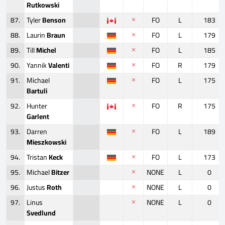
Rutkowski
87.
Tyler
Benson
FO
L
183
88.
Laurin
Braun
FO
L
179
89.
Till
Michel
FO
L
185
90.
Yannik
Valenti
FO
R
179
91.
Michael
FO
L
175
Bartuli
92.
Hunter
FO
R
175
Garlent
93.
Darren
FO
L
189
Mieszkowski
94.
Tristan
Keck
FO
L
173
95.
Michael
Bitzer
NONE
L
0
96.
Justus
Roth
NONE
L
0
97.
Linus
NONE
L
0
Svedlund