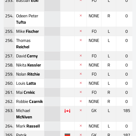
253.
Bastian
Eckl
FO
L
0
254.
Odeen Peter
NONE
R
0
Tufto
255.
Mike
Fischer
FO
L
0
256.
Thomas
NONE
L
0
Reichel
257.
David
Cerny
FO
L
0
258.
Nikita
Kessler
NONE
R
0
259.
Nolan
Ritchie
FO
L
0
260.
Louis
Latta
NONE
L
0
261.
Mai
Crnkic
FO
R
0
262.
Robbie
Czarnik
NONE
R
0
263.
Michael
GK
L
185
McNiven
264.
Mark
Rassell
NONE
L
0
265.
Patrik
GK
R
187