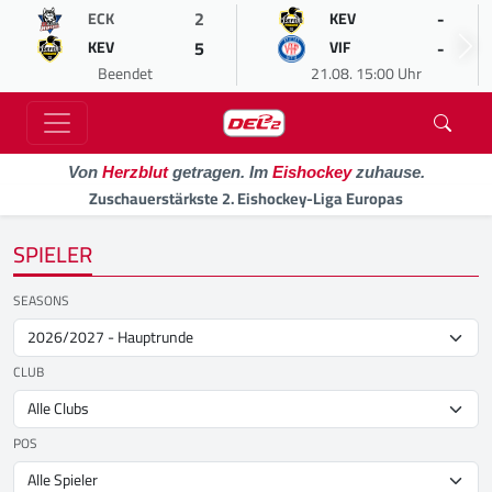
2
-
ECK
KEV
5
-
KEV
VIF
Beendet
21.08. 15:00 Uhr
Von
Herzblut
getragen. Im
Eishockey
zuhause.
Zuschauerstärkste 2. Eishockey-Liga Europas
SPIELER
SEASONS
CLUB
POS