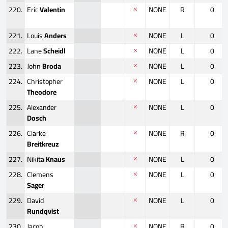
220.
Eric
Valentin
NONE
R
0
221.
Louis
Anders
NONE
L
0
222.
Lane
Scheidl
NONE
L
0
223.
John
Broda
NONE
L
0
224.
Christopher
NONE
L
0
Theodore
225.
Alexander
NONE
L
0
Dosch
226.
Clarke
NONE
R
0
Breitkreuz
227.
Nikita
Knaus
NONE
L
0
228.
Clemens
NONE
L
0
Sager
229.
David
NONE
L
0
Rundqvist
230.
Jacob
NONE
R
0