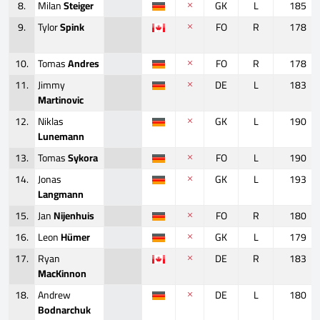
8.
Milan
Steiger
GK
L
185
9.
Tylor
Spink
FO
R
178
10.
Tomas
Andres
FO
R
178
11.
Jimmy
DE
L
183
Martinovic
12.
Niklas
GK
L
190
Lunemann
13.
Tomas
Sykora
FO
L
190
14.
Jonas
GK
L
193
Langmann
15.
Jan
Nijenhuis
FO
R
180
16.
Leon
Hümer
GK
L
179
17.
Ryan
DE
R
183
MacKinnon
18.
Andrew
DE
L
180
Bodnarchuk