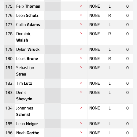
175.
Felix
Thomas
NONE
L
0
176.
Leon
Schulz
NONE
R
0
177.
Collin
Adams
NONE
L
0
178.
Dominic
NONE
R
0
Walsh
179.
Dylan
Wruck
NONE
L
0
180.
Louis
Brune
NONE
R
0
181.
Sebastian
NONE
L
0
Streu
182.
Tim
Lutz
NONE
L
0
183.
Denis
NONE
L
0
Shevyrin
184.
Johannes
NONE
L
0
Schmid
185.
Leon
Neiger
NONE
L
0
186.
Noah
Garthe
NONE
L
0