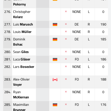
Pokorny
276.
Christopher
NONE
L
0
Kolarz
277.
Luis
Marusch
DE
R
190
278.
Louis
Müller
NONE
R
0
279.
Dominik
DE
L
185
Bohac
280.
Sean
Giles
NONE
L
0
281.
Luca
Gläser
FO
L
186
282.
Lars
Bosecker
NONE
L
0
283.
Alex-Olivier
FO
R
188
Voyer
284.
Ryan
NONE
R
0
McKiernan
285.
Maximilian
FO
L
176
Brunner