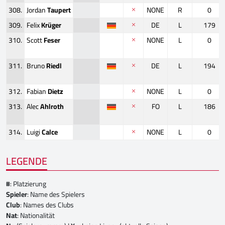
308.
Jordan
Taupert
NONE
R
0
309.
Felix
Krüger
DE
L
179
310.
Scott
Feser
NONE
L
0
311.
Bruno
Riedl
DE
L
194
312.
Fabian
Dietz
NONE
L
0
313.
Alec
Ahlroth
FO
L
186
314.
Luigi
Calce
NONE
L
0
LEGENDE
#
: Platzierung
Spieler
: Name des Spielers
Club
: Names des Clubs
Nat
: Nationalität