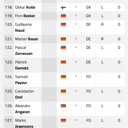
118.
Oskar
Autio
GK
L
0
119.
Finn
Becker
GK
L
0
120.
Guillaume
DE
R
0
Naud
121.
Marian
Bauer
DE
R
0
122.
Pascal
DE
L
0
Zerressen
123.
Patrick
DE
L
0
Demetz
124.
Samuel
FO
0
Payeur
125.
Constantin
FO
L
0
Ontl
126.
Aleandro
FO
L
0
Angaran
127.
Marks
FO
L
0
Jirgensons