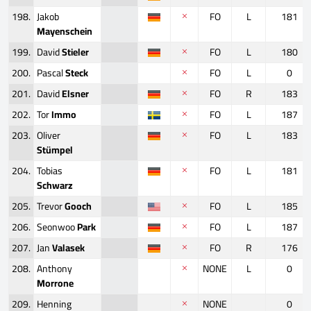
198.
Jakob
FO
L
181
Mayenschein
199.
David
Stieler
FO
L
180
200.
Pascal
Steck
FO
L
0
201.
David
Elsner
FO
R
183
202.
Tor
Immo
FO
L
187
203.
Oliver
FO
L
183
Stümpel
204.
Tobias
FO
L
181
Schwarz
205.
Trevor
Gooch
FO
L
185
206.
Seonwoo
Park
FO
L
187
207.
Jan
Valasek
FO
R
176
208.
Anthony
NONE
L
0
Morrone
209.
Henning
NONE
0