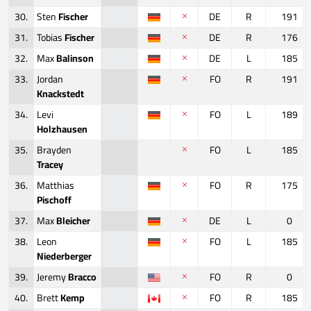
30.
Sten
Fischer
DE
R
191
31.
Tobias
Fischer
DE
R
176
32.
Max
Balinson
DE
L
185
33.
Jordan
FO
R
191
Knackstedt
34.
Levi
FO
L
189
Holzhausen
35.
Brayden
FO
L
185
Tracey
36.
Matthias
FO
R
175
Pischoff
37.
Max
Bleicher
DE
L
0
38.
Leon
FO
L
185
Niederberger
39.
Jeremy
Bracco
FO
R
0
40.
Brett
Kemp
FO
R
185