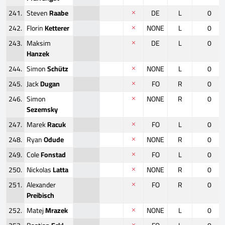
241.
Steven
Raabe
DE
L
0
242.
Florin
Ketterer
NONE
L
0
243.
Maksim
DE
L
0
Hanzek
244.
Simon
Schütz
NONE
L
0
245.
Jack
Dugan
FO
R
0
246.
Simon
NONE
R
0
Sezemsky
247.
Marek
Racuk
FO
L
0
248.
Ryan
Odude
NONE
R
0
249.
Cole
Fonstad
FO
L
0
250.
Nickolas
Latta
NONE
R
0
251.
Alexander
FO
R
0
Preibisch
252.
Matej
Mrazek
NONE
L
0