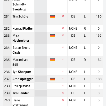
Schmidt-
Svejstrup
231.
Tim
Schüle
DE
L
180
232.
Konrad
Fiedler
NONE
R
0
233.
Mick
DE
L
192
Hochreither
234.
Baran Bruno
NONE
L
0
Cicek
235.
Maximilian
DE
R
184
Söll
236.
Ilya
Sharipov
NONE
L
0
237.
Arne
Uplegger
DE
L
188
238.
Philipp
Mass
NONE
L
0
239.
Tim
Bender
DE
L
0
240.
Denis
NONE
L
0
Pfaffengut