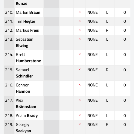
Kunze
210.
Marlon
Braun
NONE
L
0
211.
Tim
Heyter
NONE
L
0
212.
Markus
Freis
NONE
R
0
213.
Sebastian
NONE
L
0
Elwing
214.
Brett
NONE
L
0
Humberstone
215.
Samuel
NONE
R
0
Schindler
216.
Connor
NONE
L
0
Hannon
217.
Alex
NONE
L
0
Brännstam
218.
Adam
Brady
NONE
L
0
219.
Georgiy
NONE
R
0
Saakyan