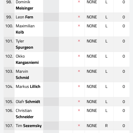
98.
Dominik
NONE
L
0
Meisinger
99.
Leon
Fern
NONE
L
0
100.
Maximilian
NONE
L
0
Kolb
101.
Tyler
NONE
L
0
Spurgeon
102.
Okko
NONE
L
0
Kangasniemi
103.
Marvin
NONE
L
0
Schmid
104.
Markus
Lillich
NONE
L
0
105.
Olafr
Schmidt
NONE
L
0
106.
Christian
NONE
L
0
Schneider
107.
Tim
Sezemsky
NONE
R
0