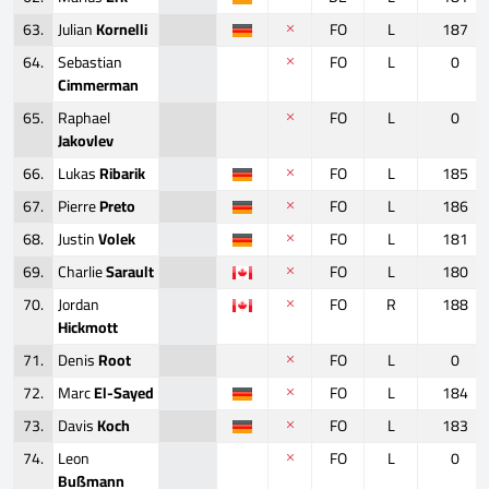
63.
Julian
Kornelli
FO
L
187
64.
Sebastian
FO
L
0
Cimmerman
65.
Raphael
FO
L
0
Jakovlev
66.
Lukas
Ribarik
FO
L
185
67.
Pierre
Preto
FO
L
186
68.
Justin
Volek
FO
L
181
69.
Charlie
Sarault
FO
L
180
70.
Jordan
FO
R
188
Hickmott
71.
Denis
Root
FO
L
0
72.
Marc
El-Sayed
FO
L
184
73.
Davis
Koch
FO
L
183
74.
Leon
FO
L
0
Bußmann