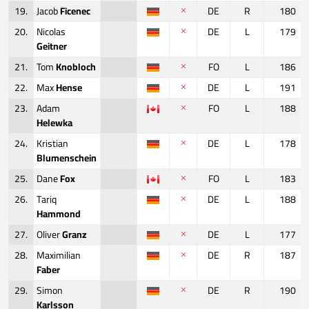
19.
Jacob
Ficenec
DE
R
180
20.
Nicolas
DE
L
179
Geitner
21.
Tom
Knobloch
FO
L
186
22.
Max
Hense
DE
L
191
23.
Adam
FO
L
188
Helewka
24.
Kristian
DE
L
178
Blumenschein
25.
Dane
Fox
FO
L
183
26.
Tariq
DE
L
188
Hammond
27.
Oliver
Granz
DE
L
177
28.
Maximilian
DE
R
187
Faber
29.
Simon
DE
R
190
Karlsson