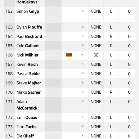
Homjakovs
162.
Simon
Gnyp
NONE
L
0
163.
Dylan
Plouffe
NONE
L
0
164.
Paul
Bechtold
NONE
R
0
165.
Cole
Gallant
NONE
R
0
166.
Nick
Mähler
DE
L
0
167.
Kevin
Reich
NONE
L
0
168.
Pascal
Seidel
NONE
L
0
169.
Steve
Majher
NONE
L
0
170.
Mirko
Sacher
NONE
R
0
171.
Adam
NONE
L
0
McCormick
172.
Emil
Quaas
NONE
L
0
173.
Finn
Fuchs
NONE
L
0
174.
Ole
Olleff
NONE
L
0