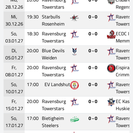
28.12.26
Towerstars
Regensb
Mi,
19:30
Starbulls
0 - 0
Ravensb
30.12.26
Rosenheim
Towerst
So,
18:30
Ravensburg
0 - 0
ECDC In
03.01.27
Towerstars
Memmin
Di,
20:00
Blue Devils
0 - 0
Ravensb
05.01.27
Weiden
Towerst
Fr,
20:00
Ravensburg
0 - 0
Eispirat
08.01.27
Towerstars
Crimmit
So,
17:00
EV Landshut
0 - 0
Ravensb
10.01.27
Towerst
Fr,
20:00
Ravensburg
0 - 0
EC Kasse
15.01.27
Towerstars
Huskies
So,
17:00
Bietigheim
0 - 0
Ravensb
17.01.27
Steelers
Towerst