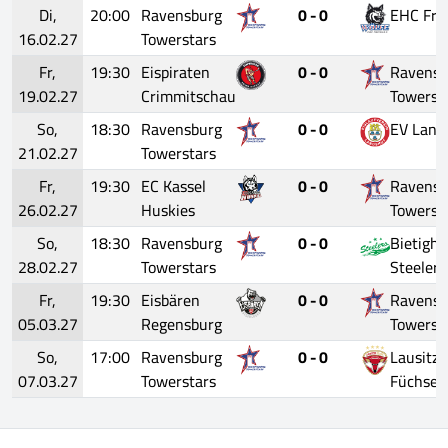
Di,
20:00
Ravensburg
0 - 0
EHC Fre
16.02.27
Towerstars
Fr,
19:30
Eispiraten
0 - 0
Ravensb
19.02.27
Crimmitschau
Towerst
So,
18:30
Ravensburg
0 - 0
EV Land
21.02.27
Towerstars
Fr,
19:30
EC Kassel
0 - 0
Ravensb
26.02.27
Huskies
Towerst
So,
18:30
Ravensburg
0 - 0
Bietigh
28.02.27
Towerstars
Steelers
Fr,
19:30
Eisbären
0 - 0
Ravensb
05.03.27
Regensburg
Towerst
So,
17:00
Ravensburg
0 - 0
Lausitze
07.03.27
Towerstars
Füchse