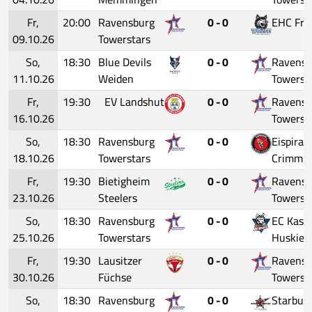
Fr,
20:00
Ravensburg
0 - 0
EHC Fre
09.10.26
Towerstars
So,
18:30
Blue Devils
0 - 0
Ravensb
11.10.26
Weiden
Towerst
Fr,
19:30
EV Landshut
0 - 0
Ravensb
16.10.26
Towerst
So,
18:30
Ravensburg
0 - 0
Eispirat
18.10.26
Towerstars
Crimmit
Fr,
19:30
Bietigheim
0 - 0
Ravensb
23.10.26
Steelers
Towerst
So,
18:30
Ravensburg
0 - 0
EC Kasse
25.10.26
Towerstars
Huskies
Fr,
19:30
Lausitzer
0 - 0
Ravensb
30.10.26
Füchse
Towerst
So,
18:30
Ravensburg
0 - 0
Starbull