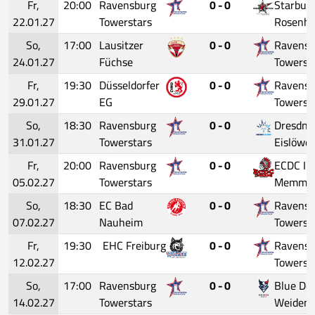
Fr,
20:00
Ravensburg
0 - 0
Starbull
22.01.27
Towerstars
Rosenh
So,
17:00
Lausitzer
0 - 0
Ravensb
24.01.27
Füchse
Towerst
Fr,
19:30
Düsseldorfer
0 - 0
Ravensb
29.01.27
EG
Towerst
So,
18:30
Ravensburg
0 - 0
Dresdne
31.01.27
Towerstars
Eislöwe
Fr,
20:00
Ravensburg
0 - 0
ECDC In
05.02.27
Towerstars
Memmin
So,
18:30
EC Bad
0 - 0
Ravensb
07.02.27
Nauheim
Towerst
Fr,
19:30
EHC Freiburg
0 - 0
Ravensb
12.02.27
Towerst
So,
17:00
Ravensburg
0 - 0
Blue Dev
14.02.27
Towerstars
Weiden