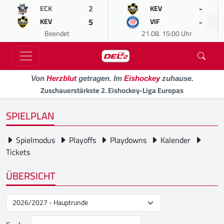
2
-
ECK
KEV
5
-
KEV
VIF
Beendet
21.08. 15:00 Uhr
Von
Herzblut
getragen. Im
Eishockey
zuhause.
Zuschauerstärkste 2. Eishockey-Liga Europas
SPIELPLAN
Spielmodus
Playoffs
Playdowns
Kalender
Tickets
ÜBERSICHT