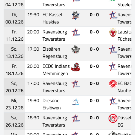
04.12.26
Towerstars
Steelers
Di,
19:30
EC Kassel
0 - 0
Ravensb
08.12.26
Huskies
Towerst
Fr,
20:00
Ravensburg
0 - 0
Lausitze
11.12.26
Towerstars
Füchse
So,
17:00
Eisbären
0 - 0
Ravensb
13.12.26
Regensburg
Towerst
Fr,
20:00
ECDC Indians
0 - 0
Ravensb
18.12.26
Memmingen
Towerst
So,
17:00
Ravensburg
0 - 0
EC Bad
20.12.26
Towerstars
Nauhei
Mi,
19:30
Dresdner
0 - 0
Ravensb
23.12.26
Eislöwen
Towerst
Sa,
18:30
Ravensburg
0 - 0
Düsseldo
26.12.26
Towerstars
EG
Mo,
20:00
Ravensburg
0 - 0
Eisbäre