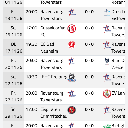
01.11.26
Towerstars
Rosenh
Fr,
20:00
Ravensburg
0 - 0
Dresdne
13.11.26
Towerstars
Eislöwe
So,
17:00
Düsseldorfer
0 - 0
Ravensb
15.11.26
EG
Towerst
Di,
19:30
EC Bad
0 - 0
Ravensb
17.11.26
Nauheim
Towerst
Fr,
20:00
Ravensburg
0 - 0
Blue Dev
20.11.26
Towerstars
Weiden
So,
18:30
EHC Freiburg
0 - 0
Ravensb
22.11.26
Towerst
Fr,
20:00
Ravensburg
0 - 0
EV Land
27.11.26
Towerstars
So,
17:00
Eispiraten
0 - 0
Ravensb
29.11.26
Crimmitschau
Towerst
Fr,
20:00
Ravensburg
0 - 0
Bietigh