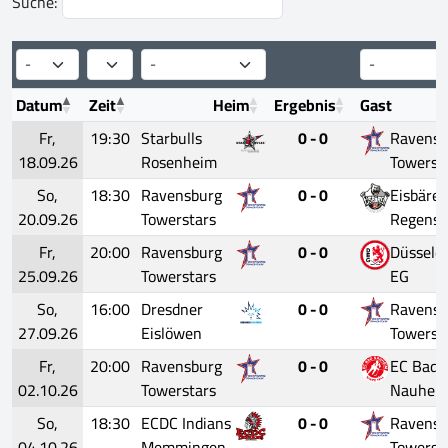
Suche:
Datum
Zeit
Heim
Ergebnis
Gast
Fr,
19:30
Starbulls
0 - 0
Ravensb
18.09.26
Rosenheim
Towerst
So,
18:30
Ravensburg
0 - 0
Eisbäre
20.09.26
Towerstars
Regensb
Fr,
20:00
Ravensburg
0 - 0
Düsseldo
25.09.26
Towerstars
EG
So,
16:00
Dresdner
0 - 0
Ravensb
27.09.26
Eislöwen
Towerst
Fr,
20:00
Ravensburg
0 - 0
EC Bad
02.10.26
Towerstars
Nauhei
So,
18:30
ECDC Indians
0 - 0
Ravensb
04.10.26
Memmingen
Towerst