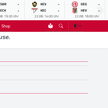
-
-
-
SBR
KEV
DEG
-
-
-
ECK
KEC
HEV
08. 19:30 Uhr
22.08. 14:00 Uhr
22.08. 18:00 Uhr
Shop
use.