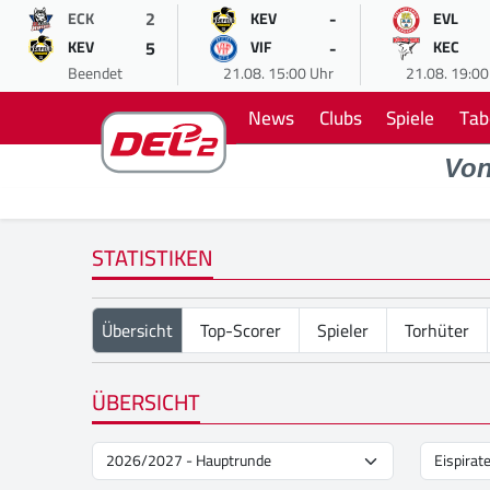
2
-
ECK
KEV
EVL
5
-
KEV
VIF
KEC
Beendet
21.08. 15:00 Uhr
21.08. 19:00
News
Clubs
Spiele
Tab
Vo
STATISTIKEN
Übersicht
Top-Scorer
Spieler
Torhüter
ÜBERSICHT