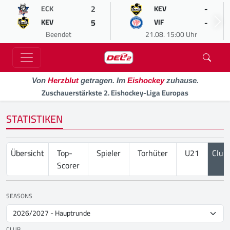
2
-
ECK
KEV
5
-
KEV
VIF
Beendet
21.08. 15:00 Uhr
Von
Herzblut
getragen. Im
Eishockey
zuhause.
Zuschauerstärkste 2. Eishockey-Liga Europas
STATISTIKEN
Übersicht
Top-
Spieler
Torhüter
U21
Club
Scorer
SEASONS
CLUB