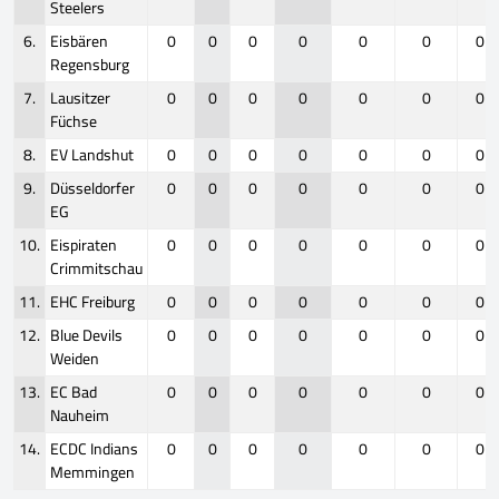
Steelers
6.
Eisbären
0
0
0
0
0
0
0
Regensburg
7.
Lausitzer
0
0
0
0
0
0
0
Füchse
8.
EV Landshut
0
0
0
0
0
0
0
9.
Düsseldorfer
0
0
0
0
0
0
0
EG
10.
Eispiraten
0
0
0
0
0
0
0
Crimmitschau
11.
EHC Freiburg
0
0
0
0
0
0
0
12.
Blue Devils
0
0
0
0
0
0
0
Weiden
13.
EC Bad
0
0
0
0
0
0
0
Nauheim
14.
ECDC Indians
0
0
0
0
0
0
0
Memmingen