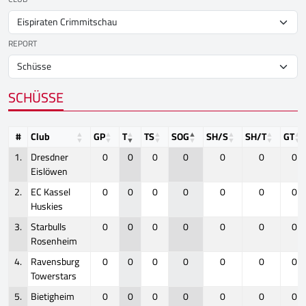
REPORT
SCHÜSSE
#
Club
GP
T
TS
SOG
SH/S
SH/T
GT
1.
Dresdner
0
0
0
0
0
0
0
Eislöwen
2.
EC Kassel
0
0
0
0
0
0
0
Huskies
3.
Starbulls
0
0
0
0
0
0
0
Rosenheim
4.
Ravensburg
0
0
0
0
0
0
0
Towerstars
5.
Bietigheim
0
0
0
0
0
0
0