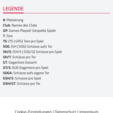
LEGENDE
#
: Platzierung
Club
: Names des Clubs
GP
: Games Played/ Gespielte Spiele
T
: Tore
TS
: (TS | GPG) Tore pro Spiel
SOG
: (SH | SOG) Schüsse aufs Tor
SH/S
: (SH/S | SOG/G) Schüsse pro Spiel
SH/T
: Schüsse pro Tor
GT
: Gegentore Gesamt
GT/S
: (GA) Gegentore pro Spiel
SOGA
: Schüsse aufs eigene Tor
GSH/S
: Schüsse pro Spiel
GSH/GT
: Schüsse pro Tor
Cookie-Einstellungen
|
Datenschutz
|
Impressum