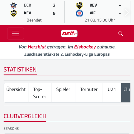
2
-
ECK
KEV
5
-
KEV
VIF
Beendet
21.08. 15:00 Uhr
Von
Herzblut
getragen. Im
Eishockey
zuhause.
Zuschauerstärkste 2. Eishockey-Liga Europas
STATISTIKEN
Übersicht
Top-
Spieler
Torhüter
U21
Club
Scorer
CLUBVERGLEICH
SEASONS