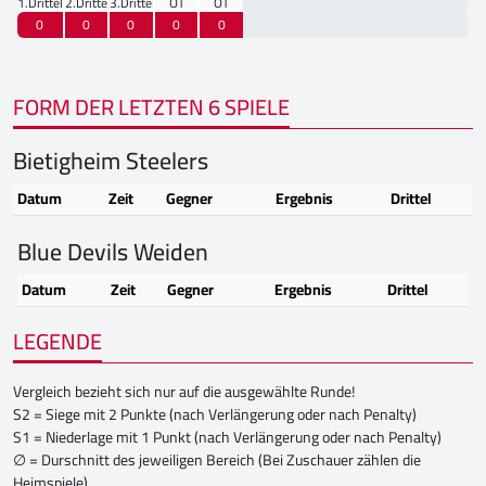
1.Drittel
2.Drittel
3.Drittel
OT
OT
0
0
0
0
0
FORM DER LETZTEN 6 SPIELE
Bietigheim Steelers
Datum
Zeit
Gegner
Ergebnis
Drittel
Blue Devils Weiden
Datum
Zeit
Gegner
Ergebnis
Drittel
LEGENDE
Vergleich bezieht sich nur auf die ausgewählte Runde!
S2 = Siege mit 2 Punkte (nach Verlängerung oder nach Penalty)
S1 = Niederlage mit 1 Punkt (nach Verlängerung oder nach Penalty)
∅ = Durschnitt des jeweiligen Bereich (Bei Zuschauer zählen die
Heimspiele)