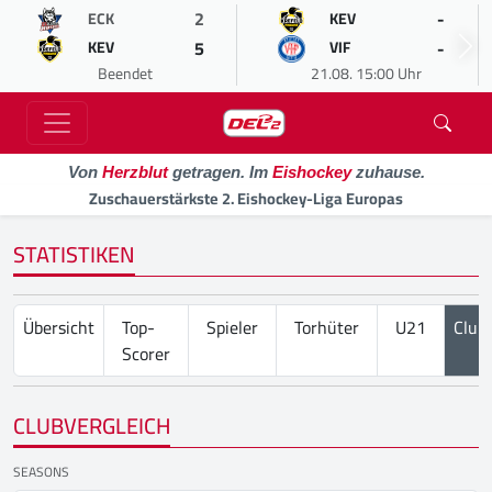
2
-
ECK
KEV
5
-
KEV
VIF
Beendet
21.08. 15:00 Uhr
Von
Herzblut
getragen. Im
Eishockey
zuhause.
Zuschauerstärkste 2. Eishockey-Liga Europas
STATISTIKEN
Übersicht
Top-
Spieler
Torhüter
U21
Club
Scorer
CLUBVERGLEICH
SEASONS