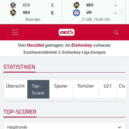
2
-
ECK
KEV
5
-
KEV
VIF
Beendet
21.08. 15:00 Uhr
Von
Herzblut
getragen. Im
Eishockey
zuhause.
Zuschauerstärkste 2. Eishockey-Liga Europas
STATISTIKEN
Übersicht
Top-
Spieler
Torhüter
U21
Club
Scorer
TOP-SCORER