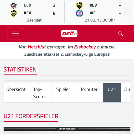
2
-
ECK
KEV
5
-
KEV
VIF
Beendet
21.08. 15:00 Uhr
Von
Herzblut
getragen. Im
Eishockey
zuhause.
Zuschauerstärkste 2. Eishockey-Liga Europas
STATISTIKEN
Übersicht
Top-
Spieler
Torhüter
U21
Club
Scorer
U21 FÖRDERSPIELER