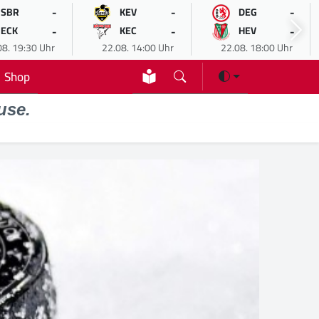
-
-
-
SBR
KEV
DEG
-
-
-
ECK
KEC
HEV
08. 19:30 Uhr
22.08. 14:00 Uhr
22.08. 18:00 Uhr
Shop
use.