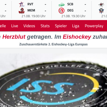
-
-
-
RVT
SCB
-
-
-
MEM
DEG
 Uhr
21.08. 19:00 Uhr
21.08. 19:30 Uhr
21.
elle
Live
Videos
Stats
Spieler
Liga
Powerplay
n
Herzblut
getragen. Im
Eishockey
zuha
Zuschauerstärkste 2. Eishockey-Liga Europas