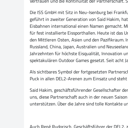
Vertrauen und die Kontinuität der Partnerschaft. S
Die ISS GmbH mit Sitz in Neu-Isenburg bei Frankfu
geführt in zweiter Generation von Said Hakim, ha
Eisbahnen international einen Namen gemacht. Mit
für fest installierte Eissporthallen. Heute ist d
den Mittleren Osten, Asien und den Pazifikraum. I
Russland, China, Japan, Australien und Neuseeland
Jahrzehnten für höchste Eisqualität, Innovation 
spektakulären Outdoor Games gesetzt. Seit acht J
Als sichtbares Symbol der fortgesetzten Partners
Puck in allen DEL2-Arenen zum Einsatz und steht 
Said Hakim, geschäftsführender Gesellschafter der
uns, diese Partnerschaft auch in der neuen Saiso
unterstützen. Über die Jahre sind tolle Kontakte 
Auch René Rudorisch, Geschäftsführer der DEL2, ze