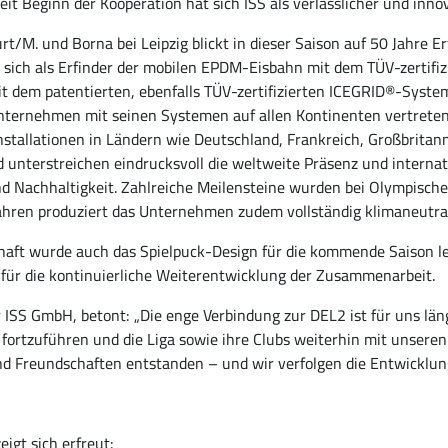
eit Beginn der Kooperation hat sich ISS als verlässlicher und inn
rt/M. und Borna bei Leipzig blickt in dieser Saison auf 50 Jahre
t sich als Erfinder der mobilen EPDM-Eisbahn mit dem TÜV-zertif
 dem patentierten, ebenfalls TÜV-zertifizierten ICEGRID®-System
as Unternehmen mit seinen Systemen auf allen Kontinenten vertret
nstallationen in Ländern wie Deutschland, Frankreich, Großbritan
 unterstreichen eindrucksvoll die weltweite Präsenz und interna
und Nachhaltigkeit. Zahlreiche Meilensteine wurden bei Olympisch
ahren produziert das Unternehmen zudem vollständig klimaneutral 
chaft wurde auch das Spielpuck-Design für die kommende Saison l
für die kontinuierliche Weiterentwicklung der Zusammenarbeit.
 ISS GmbH, betont: „Die enge Verbindung zur DEL2 ist für uns lä
n fortzuführen und die Liga sowie ihre Clubs weiterhin mit uns
und Freundschaften entstanden – und wir verfolgen die Entwicklung
igt sich erfreut: