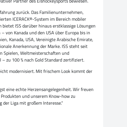
ovativer Partner des Eishockeysports bewiesen.
 Erfahrung zurück. Das Familienunternehmen,
izierten ICERACK®-System im Bereich mobiler
 bietet ISS darüber hinaus erstklassige Lösungen
en – von Kanada und den USA über Europa bis in
nien, Kanada, USA, Vereinigte Arabische Emirate,
tionale Anerkennung der Marke. ISS steht seit
en Spielen, Weltmeisterschaften und
– zu 100 % nach Gold Standard zertifiziert.
eicht modernisiert. Mit frischem Look kommt der
ngst eine echte Herzensangelegenheit. Wir freuen
eren Produkten und unserem Know-how zu
 der Liga mit großem Interesse.“