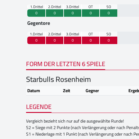
1.Drittel
2.Drittel
3.Drittel
OT
SO
0
0
0
0
0
Gegentore
1.Drittel
2.Drittel
3.Drittel
OT
SO
0
0
0
0
0
FORM DER LETZTEN 6 SPIELE
Starbulls Rosenheim
Datum
Zeit
Gegner
Ergeb
LEGENDE
Vergleich bezieht sich nur auf die ausgewählte Runde!
S2 = Siege mit 2 Punkte (nach Verlängerung oder nach Penalt
S1 = Niederlage mit 1 Punkt (nach Verlängerung oder nach Pe