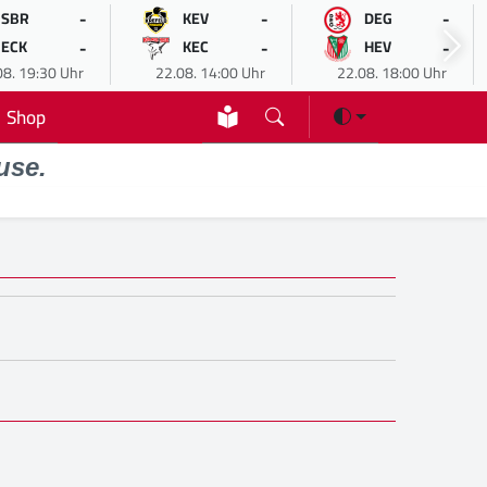
-
-
-
SBR
KEV
DEG
-
-
-
ECK
KEC
HEV
08. 19:30 Uhr
22.08. 14:00 Uhr
22.08. 18:00 Uhr
Shop
use.