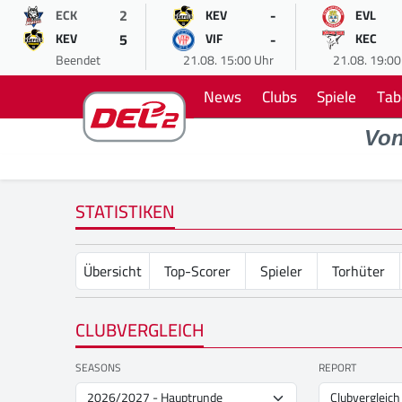
2
-
ECK
KEV
EVL
5
-
KEV
VIF
KEC
Beendet
21.08. 15:00 Uhr
21.08. 19:00
News
Clubs
Spiele
Tab
Vo
STATISTIKEN
Übersicht
Top-Scorer
Spieler
Torhüter
CLUBVERGLEICH
SEASONS
REPORT