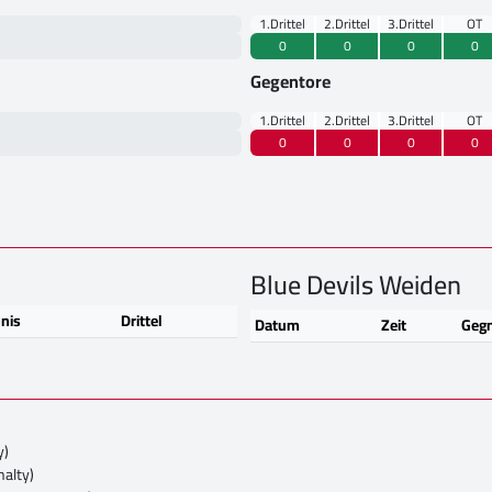
1.Drittel
2.Drittel
3.Drittel
OT
0
0
0
0
Gegentore
1.Drittel
2.Drittel
3.Drittel
OT
0
0
0
0
Blue Devils Weiden
nis
Drittel
Datum
Zeit
Geg
y)
nalty)