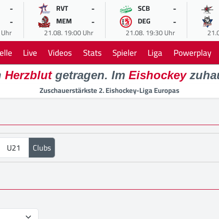
-
-
-
RVT
SCB
-
-
-
MEM
DEG
 Uhr
21.08. 19:00 Uhr
21.08. 19:30 Uhr
21.
elle
Live
Videos
Stats
Spieler
Liga
Powerplay
n
Herzblut
getragen. Im
Eishockey
zuha
Zuschauerstärkste 2. Eishockey-Liga Europas
U21
Clubs