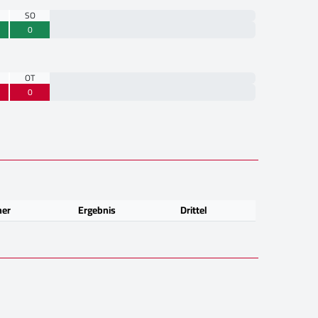
SO
0
OT
0
ner
Ergebnis
Drittel