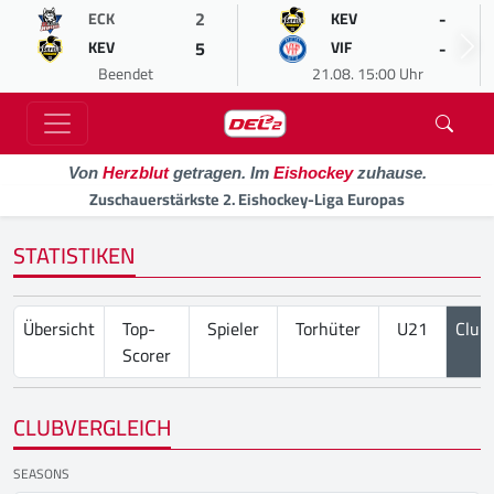
2
-
ECK
KEV
5
-
KEV
VIF
Beendet
21.08. 15:00 Uhr
Von
Herzblut
getragen. Im
Eishockey
zuhause.
Zuschauerstärkste 2. Eishockey-Liga Europas
STATISTIKEN
Übersicht
Top-
Spieler
Torhüter
U21
Club
Scorer
CLUBVERGLEICH
SEASONS