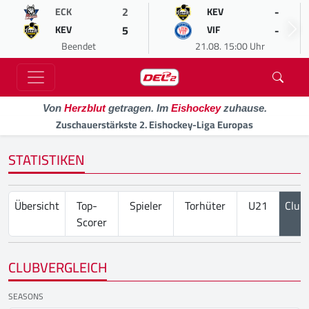
2
-
ECK
KEV
5
-
KEV
VIF
Beendet
21.08. 15:00 Uhr
Von
Herzblut
getragen. Im
Eishockey
zuhause.
Zuschauerstärkste 2. Eishockey-Liga Europas
STATISTIKEN
Übersicht
Top-
Spieler
Torhüter
U21
Club
Scorer
CLUBVERGLEICH
SEASONS