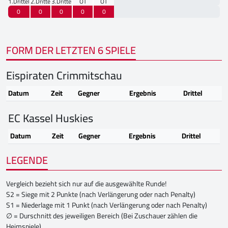
1.Drittel
2.Drittel
3.Drittel
OT
OT
0
0
0
0
0
FORM DER LETZTEN 6 SPIELE
Eispiraten Crimmitschau
Datum
Zeit
Gegner
Ergebnis
Drittel
EC Kassel Huskies
Datum
Zeit
Gegner
Ergebnis
Drittel
LEGENDE
Vergleich bezieht sich nur auf die ausgewählte Runde!
S2 = Siege mit 2 Punkte (nach Verlängerung oder nach Penalty)
S1 = Niederlage mit 1 Punkt (nach Verlängerung oder nach Penalty)
∅ = Durschnitt des jeweiligen Bereich (Bei Zuschauer zählen die
Heimspiele)