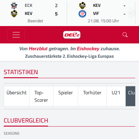
2
-
ECK
KEV
5
-
KEV
VIF
Beendet
21.08. 15:00 Uhr
Von
Herzblut
getragen. Im
Eishockey
zuhause.
Zuschauerstärkste 2. Eishockey-Liga Europas
STATISTIKEN
Übersicht
Top-
Spieler
Torhüter
U21
Club
Scorer
CLUBVERGLEICH
SEASONS