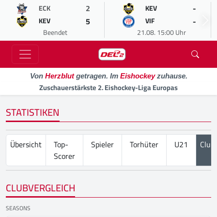
2
-
ECK
KEV
5
-
KEV
VIF
Beendet
21.08. 15:00 Uhr
Von
Herzblut
getragen. Im
Eishockey
zuhause.
Zuschauerstärkste 2. Eishockey-Liga Europas
STATISTIKEN
Übersicht
Top-
Spieler
Torhüter
U21
Club
Scorer
CLUBVERGLEICH
SEASONS