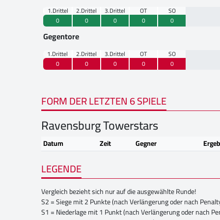
1.Drittel
2.Drittel
3.Drittel
OT
SO
0
0
0
0
0
Gegentore
1.Drittel
2.Drittel
3.Drittel
OT
SO
0
0
0
0
0
FORM DER LETZTEN 6 SPIELE
Ravensburg Towerstars
Datum
Zeit
Gegner
Ergeb
LEGENDE
Vergleich bezieht sich nur auf die ausgewählte Runde!
S2 = Siege mit 2 Punkte (nach Verlängerung oder nach Penalt
S1 = Niederlage mit 1 Punkt (nach Verlängerung oder nach Pe