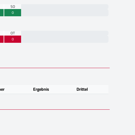
SO
0
OT
0
ner
Ergebnis
Drittel