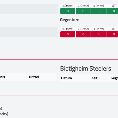
1.Drittel
2.Drittel
3.Drittel
OT
0
0
0
0
Gegentore
1.Drittel
2.Drittel
3.Drittel
OT
0
0
0
0
Bietigheim Steelers
nis
Drittel
Datum
Zeit
Geg
y)
nalty)