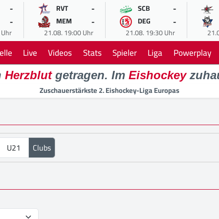
-
-
-
RVT
SCB
-
-
-
MEM
DEG
 Uhr
21.08. 19:00 Uhr
21.08. 19:30 Uhr
21.
elle
Live
Videos
Stats
Spieler
Liga
Powerplay
n
Herzblut
getragen. Im
Eishockey
zuha
Zuschauerstärkste 2. Eishockey-Liga Europas
U21
Clubs