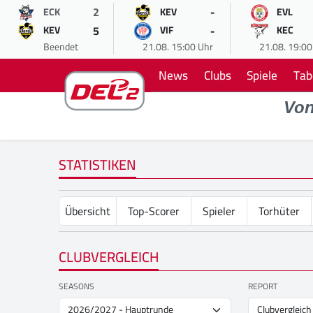
2
-
ECK
KEV
EVL
5
-
KEV
VIF
KEC
Beendet
21.08. 15:00 Uhr
21.08. 19:00
News
Clubs
Spiele
Tab
Vo
STATISTIKEN
Übersicht
Top-Scorer
Spieler
Torhüter
CLUBVERGLEICH
SEASONS
REPORT