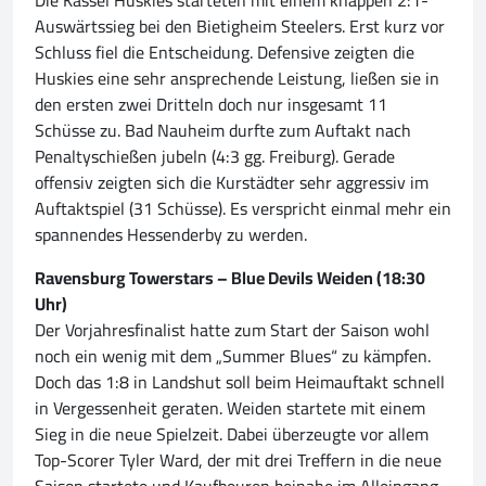
Die Kassel Huskies starteten mit einem knappen 2:1-
Auswärtssieg bei den Bietigheim Steelers. Erst kurz vor
Schluss fiel die Entscheidung. Defensive zeigten die
Huskies eine sehr ansprechende Leistung, ließen sie in
den ersten zwei Dritteln doch nur insgesamt 11
Schüsse zu. Bad Nauheim durfte zum Auftakt nach
Penaltyschießen jubeln (4:3 gg. Freiburg). Gerade
offensiv zeigten sich die Kurstädter sehr aggressiv im
Auftaktspiel (31 Schüsse). Es verspricht einmal mehr ein
spannendes Hessenderby zu werden.
Ravensburg Towerstars – Blue Devils Weiden (18:30
Uhr)
Der Vorjahresfinalist hatte zum Start der Saison wohl
noch ein wenig mit dem „Summer Blues“ zu kämpfen.
Doch das 1:8 in Landshut soll beim Heimauftakt schnell
in Vergessenheit geraten. Weiden startete mit einem
Sieg in die neue Spielzeit. Dabei überzeugte vor allem
Top-Scorer Tyler Ward, der mit drei Treffern in die neue