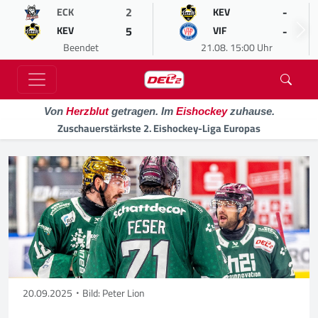
2
-
ECK
KEV
5
-
KEV
VIF
Beendet
21.08. 15:00 Uhr
Von
Herzblut
getragen. Im
Eishockey
zuhause.
Zuschauerstärkste 2. Eishockey-Liga Europas
20.09.2025
Bild: Peter Lion