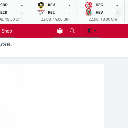
-
-
-
SBR
KEV
DEG
-
-
-
ECK
KEC
HEV
08. 19:30 Uhr
22.08. 14:00 Uhr
22.08. 18:00 Uhr
Shop
use.