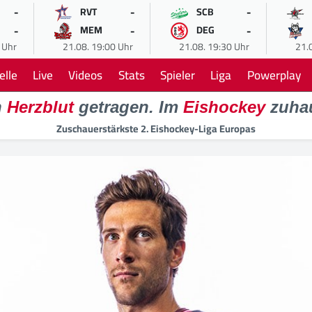
-
-
-
RVT
SCB
-
-
-
MEM
DEG
 Uhr
21.08. 19:00 Uhr
21.08. 19:30 Uhr
21.
elle
Live
Videos
Stats
Spieler
Liga
Powerplay
n
Herzblut
getragen. Im
Eishockey
zuha
Zuschauerstärkste 2. Eishockey-Liga Europas