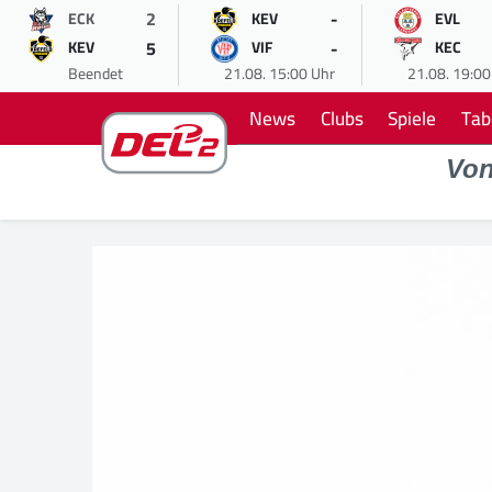
2
-
ECK
KEV
EVL
5
-
KEV
VIF
KEC
Beendet
21.08. 15:00 Uhr
21.08. 19:00
News
Clubs
Spiele
Tab
Vo