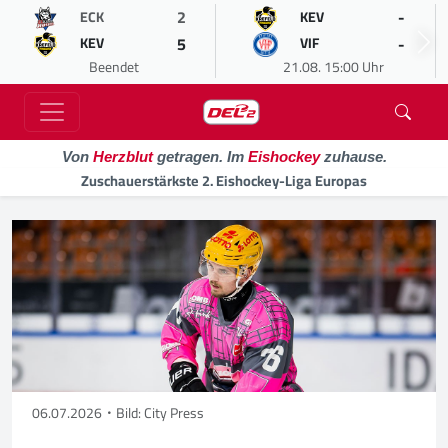
2
-
ECK
KEV
5
-
KEV
VIF
Beendet
21.08. 15:00 Uhr
Von
Herzblut
getragen. Im
Eishockey
zuhause.
Zuschauerstärkste 2. Eishockey-Liga Europas
06.07.2026
Bild: City Press