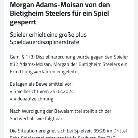
Morgan Adams-Moisan von den
Bietigheim Steelers für ein Spiel
gesperrt
Spieler erhielt eine große plus
Spieldauerdisziplinarstrafe
Gem. § 1 (3) Disziplinarordnung wurde gegen den Spieler
#32 Adams-Moisan, Morgan der Bietigheim Steelers ein
Ermittlungsverfahren eingeleitet.
Es lagen als Beweismittel vor:
• Spielbericht vom 25.02.2024
• Videoaufzeichnung
Nach Würdigung der Beweismittel stellt sich der
Sachverhalt wie folgt dar:
Die Situation ereignet sich bei Spielzeit 39:28 im Drittel