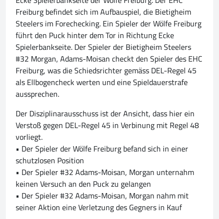
Ecke Spielerbankseite der Wölfe Freiburg. Der EHC
Freiburg befindet sich im Aufbauspiel, die Bietigheim
Steelers im Forechecking. Ein Spieler der Wölfe Freiburg
führt den Puck hinter dem Tor in Richtung Ecke
Spielerbankseite. Der Spieler der Bietigheim Steelers
#32 Morgan, Adams-Moisan checkt den Spieler des EHC
Freiburg, was die Schiedsrichter gemäss DEL-Regel 45
als Ellbogencheck werten und eine Spieldauerstrafe
aussprechen.
Der Disziplinarausschuss ist der Ansicht, dass hier ein
Verstoß gegen DEL-Regel 45 in Verbinung mit Regel 48
vorliegt.
• Der Spieler der Wölfe Freiburg befand sich in einer
schutzlosen Position
• Der Spieler #32 Adams-Moisan, Morgan unternahm
keinen Versuch an den Puck zu gelangen
• Der Spieler #32 Adams-Moisan, Morgan nahm mit
seiner Aktion eine Verletzung des Gegners in Kauf