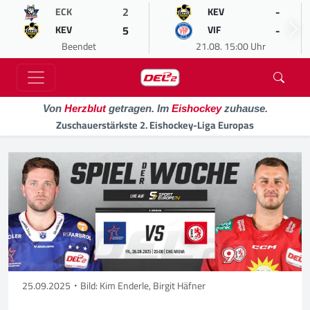
2
-
ECK
KEV
5
-
KEV
VIF
Beendet
21.08. 15:00 Uhr
Von
Herzblut
getragen. Im
Eishockey
zuhause.
Zuschauerstärkste 2. Eishockey-Liga Europas
25.09.2025
Bild: Kim Enderle, Birgit Häfner