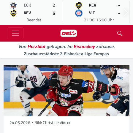
2
-
ECK
KEV
5
-
KEV
VIF
Beendet
21.08. 15:00 Uhr
Von
Herzblut
getragen. Im
Eishockey
zuhause.
Zuschauerstärkste 2. Eishockey-Liga Europas
24.06.2026
Bild: Christine Vincon