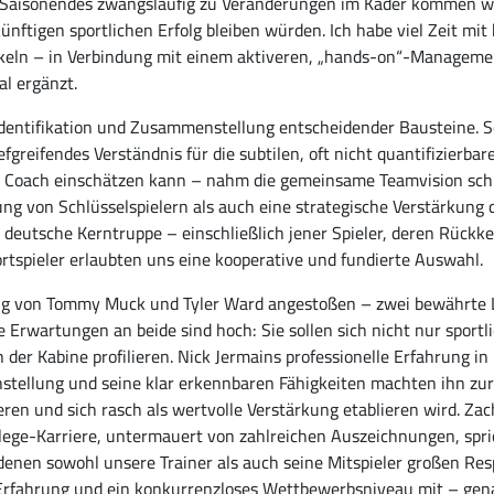
n Saisonendes zwangsläufig zu Veränderungen im Kader kommen wü
künftigen sportlichen Erfolg bleiben würden. Ich habe viel Zeit mi
ln – in Verbindung mit einem aktiveren, „hands-on“-Management
l ergänzt.
Identifikation und Zusammenstellung entscheidender Bausteine. S
fgreifendes Verständnis für die subtilen, oft nicht quantifizierba
ad Coach einschätzen kann – nahm die gemeinsame Teamvision sch
dung von Schlüsselspielern als auch eine strategische Verstärkung
eutsche Kerntruppe – einschließlich jener Spieler, deren Rückkeh
portspieler erlaubten uns eine kooperative und fundierte Auswahl.
g von Tommy Muck und Tyler Ward angestoßen – zwei bewährte Le
 Erwartungen an beide sind hoch: Sie sollen sich nicht nur sportl
 der Kabine profilieren. Nick Jermains professionelle Erfahrung 
instellung und seine klar erkennbaren Fähigkeiten machten ihn zu
eren und sich rasch als wertvolle Verstärkung etablieren wird. Zach
lege-Karriere, untermauert von zahlreichen Auszeichnungen, spric
 denen sowohl unsere Trainer als auch seine Mitspieler großen R
 Erfahrung und ein konkurrenzloses Wettbewerbsniveau mit – gen