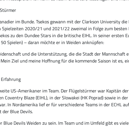
-Stürmer
 Kanadier im Bunde. Tsekos gewann mit der Clarkson University d
n Spielzeiten 2020/21 und 2021/22 zweimal in Folge zum besten 
os zu den Dundee Stars in die britische EIHL. In seiner ersten Eu
 50 Spielen) – daran möchte er in Weiden anknüpfen:
Leidenschaft und die Unterstützung, die die Stadt der Mannschaft 
 Mein Ziel und meine Hoffnung für die kommende Saison ist es, ein
r Erfahrung
weite US-Amerikaner im Team. Der Flügelstürmer war Kapitän der
en Coventry Blaze (EIHL), in der Slowakei (HK Poprad) sowie in de
ar. In Nordamerika lief er für verschiedene Teams in der ECHL a
 der Blue Devils.
 der Blue Devils Weiden zu sein. Im Team und im Umfeld gibt es viel