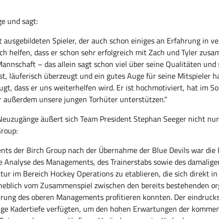
ge und sagt:
 ausgebildeten Spieler, der auch schon einiges an Erfahrung in v
ch helfen, dass er schon sehr erfolgreich mit Zach und Tyler zusa
annschaft – das allein sagt schon viel über seine Qualitäten und s
st, läuferisch überzeugt und ein gutes Auge für seine Mitspieler 
eugt, dass er uns weiterhelfen wird. Er ist hochmotiviert, hat im S
 er außerdem unsere jungen Torhüter unterstützen.“
Neuzugänge äußert sich Team President Stephan Seeger nicht nur
Group:
s der Birch Group nach der Übernahme der Blue Devils war die
de Analyse des Managements, des Trainerstabs sowie des damalige
uktur im Bereich Hockey Operations zu etablieren, die sich direkt in
 erheblich vom Zusammenspiel zwischen den bereits bestehenden o
ung des oberen Managements profitieren konnten. Der eindrucksv
 nötige Kadertiefe verfügten, um den hohen Erwartungen der komm