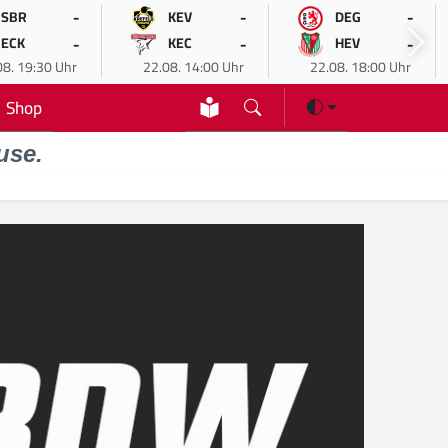
-
-
-
SBR
KEV
DEG
-
-
-
ECK
KEC
HEV
08. 19:30 Uhr
22.08. 14:00 Uhr
22.08. 18:00 Uhr
Shop
use.