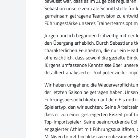
bewusst war, dass es im Zuge des reguläre
Sebastian unsere zentrale Schnittstelle für 
gemeinsam getragene Teamvision zu entwicke
Führungsstärke unseres Trainerteams optima
Jürgen und ich begannen frühzeitig mit der 
den Übergang erheblich. Durch Sebastians tie
charakterlichen Feinheiten, die nur ein He
offensichtlich, dass sowohl die gezielte Bin
Jürgens umfassende Kenntnisse über unsere d
detailliert analysierter Pool potenzieller Im
Wir haben umgehend die Wiederverpflichtun
der letzten Saison beigetragen haben. Unsere
Führungspersönlichkeiten auf dem Eis und in
Spielertyp, den wir suchten: Seine Arbeitse
dass er von einer gesteigerten Eiszeit profiti
Top-Importspieler. Seine beeindruckende Col
engagierter Athlet mit Führungsqualitäten,
McNiven bringt hochklassige professionelle