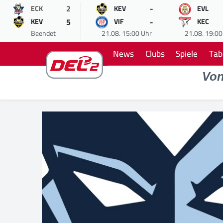
2
-
ECK
KEV
EVL
5
-
KEV
VIF
KEC
Beendet
21.08. 15:00 Uhr
21.08. 19:00
News
Clubs
Spiele
Tab
Vo