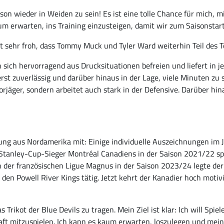
ison wieder in Weiden zu sein! Es ist eine tolle Chance für mich,
um erwarten, ins Training einzusteigen, damit wir zum Saisonstart
st sehr froh, dass Tommy Muck und Tyler Ward weiterhin Teil des 
 sich hervorragend aus Drucksituationen befreien und liefert in j
rst zuverlässig und darüber hinaus in der Lage, viele Minuten zu s
r Torjäger, sondern arbeitet auch stark in der Defensive. Darüber h
hrung aus Nordamerika mit: Einige individuelle Auszeichnungen im 
Stanley-Cup-Sieger Montréal Canadiens in der Saison 2021/22 spr
n der französischen Ligue Magnus in der Saison 2023/24 legte der
 den Powell River Kings tätig. Jetzt kehrt der Kanadier hoch motiv
 Trikot der Blue Devils zu tragen. Mein Ziel ist klar: Ich will Sp
ft mitzuspielen. Ich kann es kaum erwarten, loszulegen und meine