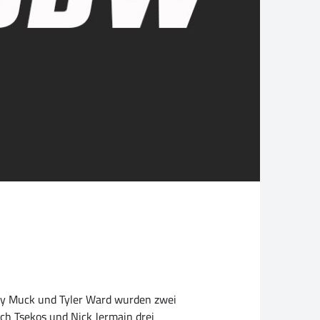
my Muck und Tyler Ward wurden zwei
ch Tsekos und Nick Jermain drei