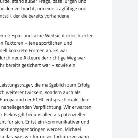
rde, stand außer Frage, dass Jürgen und
t beiden verbracht, um eine tragfähige und
stil, der die bereits vorhandene
ein Gespür und seine Weitsicht erleichterten
ren Faktoren – jene sportlichen und
nell konkrete Formen an. Es war
 durch neue Akteure der richtige Weg war.
r bereits gesichert war – sowie ein
istungsträger, die maßgeblich zum Erfolg
ich weiterentwickeln, sondern auch als
in Europa und der ECHL entsprach exakt dem
r naheliegenden Verpflichtung. Wir erwarten,
 Tsekos gilt bei uns allen als potenzieller
ht für sich. Er ist ein kommunikativer und
espekt entgegenbringen werden. Michael
au das, was wir für unser Torhütergespann