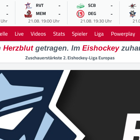
-
-
-
RVT
SCB
-
-
-
MEM
DEG
 Uhr
21.08. 19:00 Uhr
21.08. 19:30 Uhr
21.
elle
Live
Videos
Stats
Spieler
Liga
Powerplay
n
Herzblut
getragen. Im
Eishockey
zuha
Zuschauerstärkste 2. Eishockey-Liga Europas