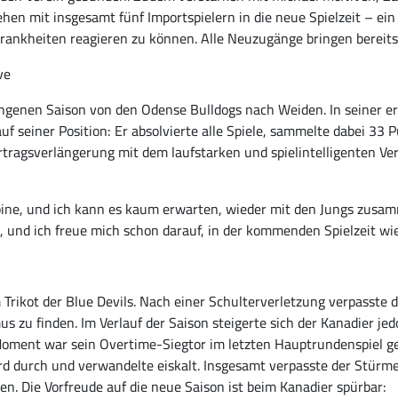
hen mit insgesamt fünf Importspielern in die neue Spielzeit – ei
Krankheiten reagieren zu können. Alle Neuzugänge bringen bereit
ve
genen Saison von den Odense Bulldogs nach Weiden. In seiner erst
f seiner Position: Er absolvierte alle Spiele, sammelte dabei 33 
ertragsverlängerung mit dem laufstarken und spielintelligenten Ver
abine, und ich kann es kaum erwarten, wieder mit den Jungs zusa
 und ich freue mich schon darauf, in der kommenden Spielzeit wied
m Trikot der Blue Devils. Nach einer Schulterverletzung verpasste
s zu finden. Im Verlauf der Saison steigerte sich der Kanadier je
Moment war sein Overtime-Siegtor im letzten Hauptrundenspiel 
 durch und verwandelte eiskalt. Insgesamt verpasste der Stürme
gen. Die Vorfreude auf die neue Saison ist beim Kanadier spürbar: