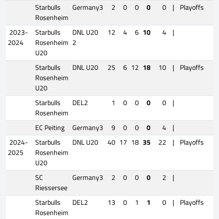
Starbulls
Germany3
2
0
0
0
0
|
Playoffs
Rosenheim
2023-
Starbulls
DNL U20
12
4
6
10
4
|
2024
Rosenheim
2
U20
Starbulls
DNL U20
25
6
12
18
10
|
Playoffs
Rosenheim
U20
Starbulls
DEL2
1
0
0
0
0
|
Rosenheim
EC Peiting
Germany3
9
0
0
0
4
|
2024-
Starbulls
DNL U20
40
17
18
35
22
|
Playoffs
2025
Rosenheim
U20
SC
Germany3
2
0
0
0
2
|
Riessersee
Starbulls
DEL2
13
0
1
1
0
|
Playoffs
Rosenheim