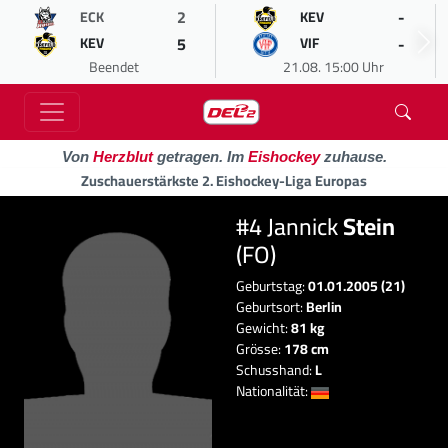
2
-
ECK
KEV
5
-
KEV
VIF
Beendet
21.08. 15:00 Uhr
Von
Herzblut
getragen. Im
Eishockey
zuhause.
Zuschauerstärkste 2. Eishockey-Liga Europas
#4 Jannick
Stein
(FO)
Geburtstag:
01.01.2005 (21)
Geburtsort:
Berlin
Gewicht:
81 kg
Grösse:
178 cm
Schusshand:
L
Nationalität: