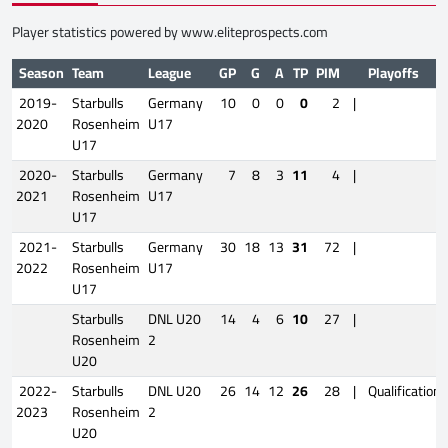
Player statistics powered by
www.eliteprospects.com
Season
Team
League
GP
G
A
TP
PIM
Playoffs
2019-
Starbulls
Germany
10
0
0
0
2
|
2020
Rosenheim
U17
U17
2020-
Starbulls
Germany
7
8
3
11
4
|
2021
Rosenheim
U17
U17
2021-
Starbulls
Germany
30
18
13
31
72
|
2022
Rosenheim
U17
U17
Starbulls
DNL U20
14
4
6
10
27
|
Rosenheim
2
U20
2022-
Starbulls
DNL U20
26
14
12
26
28
|
Qualification
2023
Rosenheim
2
U20