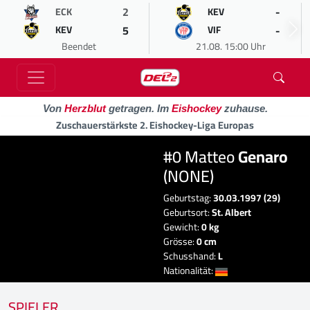
2
-
ECK
KEV
5
-
KEV
VIF
Beendet
21.08. 15:00 Uhr
Von
Herzblut
getragen. Im
Eishockey
zuhause.
Zuschauerstärkste 2. Eishockey-Liga Europas
#0 Matteo
Genaro
(NONE)
Geburtstag:
30.03.1997 (29)
Geburtsort:
St. Albert
Gewicht:
0 kg
Grösse:
0 cm
Schusshand:
L
Nationalität:
SPIELER