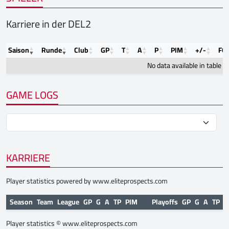
Karriere in der DEL2
Saison
Runde
Club
GP
T
A
P
PIM
+/-
FO
No data available in table
GAME LOGS
KARRIERE
Player statistics powered by
www.eliteprospects.com
Season
Team
League
GP
G
A
TP
PIM
Playoffs
GP
G
A
TP
P
Player statistics ©
www.eliteprospects.com