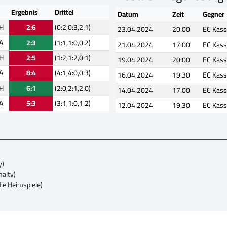
Ergebnis
Drittel
Datum
Zeit
Gegner
H
2:6
(0:2,0:3,2:1)
23.04.2024
20:00
EC Kass
A
2:3
(1:1,1:0,0:2)
21.04.2024
17:00
EC Kass
H
2:5
(1:2,1:2,0:1)
19.04.2024
20:00
EC Kass
A
8:4
(4:1,4:0,0:3)
16.04.2024
19:30
EC Kass
H
6:1
(2:0,2:1,2:0)
14.04.2024
17:00
EC Kass
A
5:3
(3:1,1:0,1:2)
12.04.2024
19:30
EC Kass
y)
nalty)
die Heimspiele)