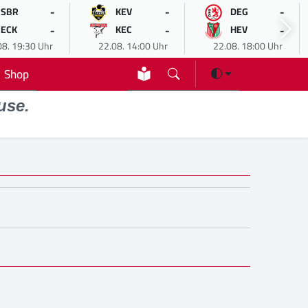
-
-
-
SBR
KEV
DEG
-
-
-
ECK
KEC
HEV
08. 19:30 Uhr
22.08. 14:00 Uhr
22.08. 18:00 Uhr
Shop
use.