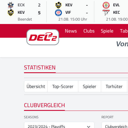
2
-
ECK
KEV
EVL
5
-
KEV
VIF
KEC
Beendet
21.08. 15:00 Uhr
21.08. 19:00
News
Clubs
Spiele
Tab
Vo
STATISTIKEN
Übersicht
Top-Scorer
Spieler
Torhüter
CLUBVERGLEICH
SEASONS
REPORT