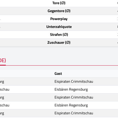
)
Tore (∅)
)
Gegentore (∅)
%
Powerplay
%
Unterzahlquote
)
Strafen (∅)
)
Zuschauer (∅)
DE)
Gast
urg
Eispiraten Crimmitschau
tschau
Eisbären Regensburg
urg
Eispiraten Crimmitschau
tschau
Eisbären Regensburg
urg
Eispiraten Crimmitschau