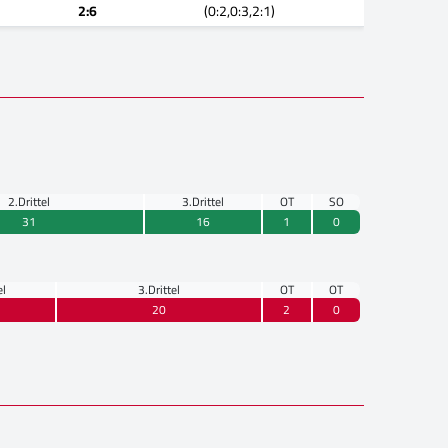
2:6
(0:2,0:3,2:1)
2.Drittel
3.Drittel
OT
SO
31
16
1
0
el
3.Drittel
OT
OT
20
2
0