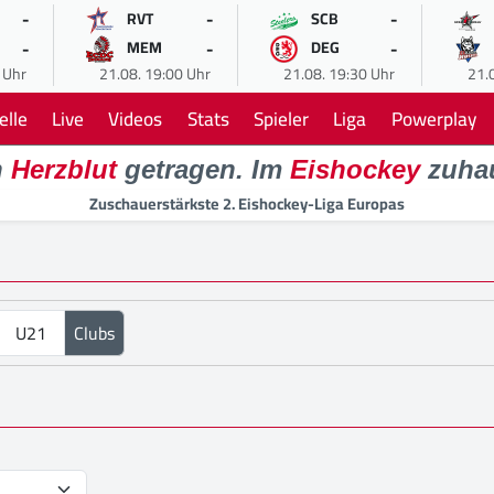
-
-
-
RVT
SCB
-
-
-
MEM
DEG
 Uhr
21.08. 19:00 Uhr
21.08. 19:30 Uhr
21.
elle
Live
Videos
Stats
Spieler
Liga
Powerplay
n
Herzblut
getragen. Im
Eishockey
zuha
Zuschauerstärkste 2. Eishockey-Liga Europas
U21
Clubs