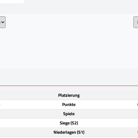
.
Platzierung
0
Punkte
3
Spiele
)
Siege (S2)
)
Niederlagen (S1)