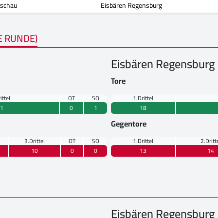
tschau
Eisbären Regensburg
E RUNDE)
Eisbären Regensburg
Tore
ittel
OT
SO
1.Drittel
1
0
1
18
Gegentore
3.Drittel
OT
SO
1.Drittel
2.Dritt
10
0
0
13
14
Eisbären Regensburg