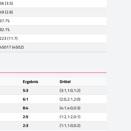
66 (3.5)
49 (2.6)
37.7%
82.1%
223 (11.7)
45017 (4502)
Ergebnis
Drittel
5:3
(3:1,1:0,1:2)
6:1
(2:0,2:1,2:0)
8:4
(4:1,4:0,0:3)
2:5
(1:2,1:2,0:1)
2:3
(1:1,1:0,0:2)