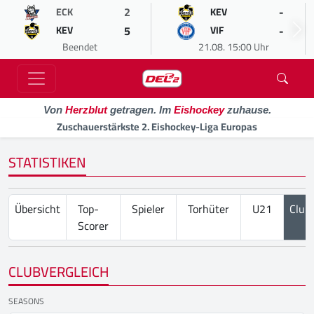
2
-
ECK
KEV
5
-
KEV
VIF
Beendet
21.08. 15:00 Uhr
Von
Herzblut
getragen. Im
Eishockey
zuhause.
Zuschauerstärkste 2. Eishockey-Liga Europas
STATISTIKEN
Übersicht
Top-
Spieler
Torhüter
U21
Club
Scorer
CLUBVERGLEICH
SEASONS