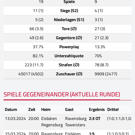
19
Spiele
9
11 (1)
Siege (S2)
4 (1)
5 (2)
Niederlagen (S1)
3 (1)
66 (3.5)
Tore (∅)
27 (3)
49 (2.6)
Gegentore (∅)
21 (2.3)
37.7%
Powerplay
13.3%
82.1%
Unterzahlquote
70%
223 (11.7)
Strafen (∅)
78 (8.7)
45017 (4502)
Zuschauer (∅)
9909 (2477)
SPIELE GEGENEINANDER (AKTUELLE RUNDE)
Datum
Zeit
Heim
Gast
Ergebnis
Drittel
13.03.2024
20:00
Eisbären
Ravensburg
2:3 OT
(1:0,1:1,0:1,0:1
Regensburg
Towerstars
15.03.2024
20:00
Ravensburg
Eisbären
1:5
(1:1,0:3,0:1)