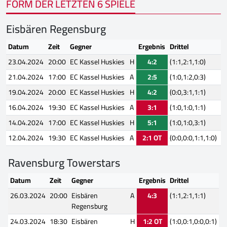
FORM DER LETZTEN 6 SPIELE
Eisbären Regensburg
Datum
Zeit
Gegner
Ergebnis
Drittel
23.04.2024
20:00
EC Kassel Huskies
H
4:2
(1:1,2:1,1:0)
21.04.2024
17:00
EC Kassel Huskies
A
2:5
(1:0,1:2,0:3)
19.04.2024
20:00
EC Kassel Huskies
H
4:2
(0:0,3:1,1:1)
16.04.2024
19:30
EC Kassel Huskies
A
3:1
(1:0,1:0,1:1)
14.04.2024
17:00
EC Kassel Huskies
H
5:1
(1:0,1:0,3:1)
12.04.2024
19:30
EC Kassel Huskies
A
2:1 OT
(0:0,0:0,1:1,1:0)
Ravensburg Towerstars
Datum
Zeit
Gegner
Ergebnis
Drittel
26.03.2024
20:00
Eisbären
A
4:3
(1:1,2:1,1:1)
Regensburg
24.03.2024
18:30
Eisbären
H
1:2 OT
(1:0,0:1,0:0,0:1)