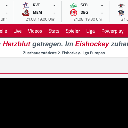
-
-
-
RVT
SCB
-
-
-
MEM
DEG
 Uhr
21.08. 19:00 Uhr
21.08. 19:30 Uhr
21.
elle
Live
Videos
Stats
Spieler
Liga
Powerplay
n
Herzblut
getragen. Im
Eishockey
zuha
Zuschauerstärkste 2. Eishockey-Liga Europas