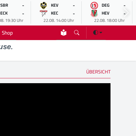
-
-
-
SBR
KEV
DEG
-
-
-
ECK
KEC
HEV
08. 19:30 Uhr
22.08. 14:00 Uhr
22.08. 18:00 Uhr
Shop
use.
ÜBERSICHT