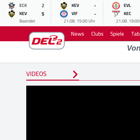
2
-
ECK
KEV
EVL
5
-
KEV
VIF
KEC
Beendet
21.08. 15:00 Uhr
21.08. 19:00
News
Clubs
Spiele
Tab
Vo
VIDEOS