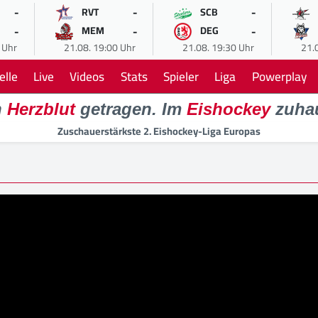
-
-
-
RVT
SCB
-
-
-
MEM
DEG
 Uhr
21.08. 19:00 Uhr
21.08. 19:30 Uhr
21.
elle
Live
Videos
Stats
Spieler
Liga
Powerplay
n
Herzblut
getragen. Im
Eishockey
zuha
Zuschauerstärkste 2. Eishockey-Liga Europas