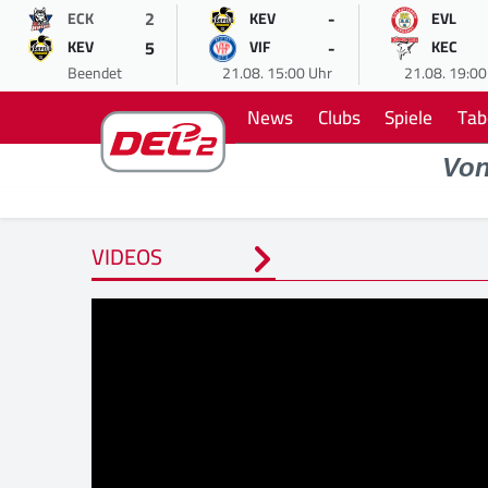
2
-
ECK
KEV
EVL
5
-
KEV
VIF
KEC
Beendet
21.08. 15:00 Uhr
21.08. 19:00
News
Clubs
Spiele
Tab
Vo
VIDEOS