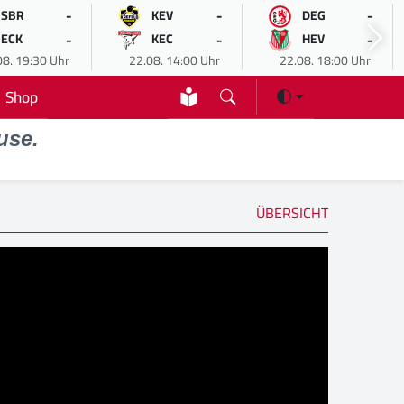
-
-
-
SBR
KEV
DEG
-
-
-
ECK
KEC
HEV
08. 19:30 Uhr
22.08. 14:00 Uhr
22.08. 18:00 Uhr
Shop
use.
ÜBERSICHT