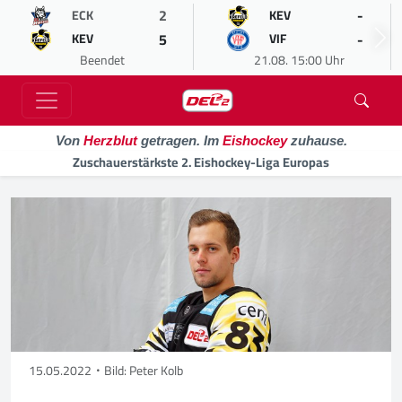
2
-
ECK
KEV
5
-
KEV
VIF
Beendet
21.08. 15:00 Uhr
Von
Herzblut
getragen. Im
Eishockey
zuhause.
Zuschauerstärkste 2. Eishockey-Liga Europas
15.05.2022
Bild: Peter Kolb