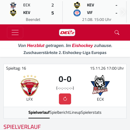
2
-
ECK
KEV
5
-
KEV
VIF
Beendet
21.08. 15:00 Uhr
Von
Herzblut
getragen. Im
Eishockey
zuhause.
Zuschauerstärkste 2. Eishockey-Liga Europas
Spieltag: 16
15.11.26 17:00 Uhr
0
-
0
(-:-;-:-;-:-)
LFX
ECK
Spielverlauf
Spielbericht
Lineup
Spielerstats
SPIELVERLAUF