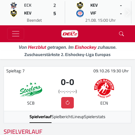
2
-
ECK
KEV
5
-
KEV
VIF
Beendet
21.08. 15:00 Uhr
Von
Herzblut
getragen. Im
Eishockey
zuhause.
Zuschauerstärkste 2. Eishockey-Liga Europas
Spieltag: 7
09.10.26 19:30 Uhr
0
-
0
(-:-;-:-;-:-)
SCB
ECN
Spielverlauf
Spielbericht
Lineup
Spielerstats
SPIELVERLAUF