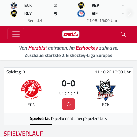
2
-
ECK
KEV
5
-
KEV
VIF
Beendet
21.08. 15:00 Uhr
Von
Herzblut
getragen. Im
Eishockey
zuhause.
Zuschauerstärkste 2. Eishockey-Liga Europas
Spieltag: 8
11.10.26 18:30 Uhr
0
-
0
(-:-;-:-;-:-)
ECN
ECK
Spielverlauf
Spielbericht
Lineup
Spielerstats
SPIELVERLAUF