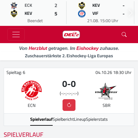
2
-
ECK
KEV
5
-
KEV
VIF
Beendet
21.08. 15:00 Uhr
Von
Herzblut
getragen. Im
Eishockey
zuhause.
Zuschauerstärkste 2. Eishockey-Liga Europas
Spieltag: 6
04.10.26 18:30 Uhr
0
-
0
(-:-;-:-;-:-)
ECN
SBR
Spielverlauf
Spielbericht
Lineup
Spielerstats
SPIELVERLAUF