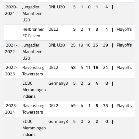
2020-
Jungadler
DNL U20
5
1
0
1
4
|
2021
Mannheim
U20
Heilbronner
DEL2
9
2
1
3
4
|
Playoffs
EC Falken
2021-
Jungadler
DNL U20
25
19
16
35
39
|
Playoffs
2022
Mannheim
U20
2022-
Ravensburg
DEL2
48
4
11
15
24
|
Playoffs
1
2023
Towerstars
ECDC
Germany3
5
2
2
4
8
|
Memmingen
Indians
2023-
Ravensburg
DEL2
49
4
1
5
35
|
Playoffs
2024
Towerstars
ECDC
Germany3
5
0
2
2
0
|
Memmingen
Indians