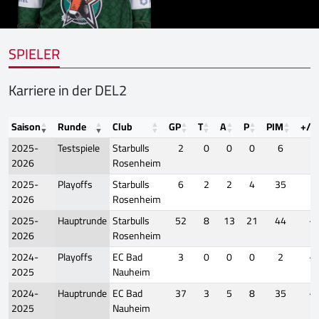
SPIELER
Karriere in der DEL2
Saison
Runde
Club
GP
T
A
P
PIM
+/-
2025-
Testspiele
Starbulls
2
0
0
0
6
0
2026
Rosenheim
2025-
Playoffs
Starbulls
6
2
2
4
35
1
2026
Rosenheim
2025-
Hauptrunde
Starbulls
52
8
13
21
44
-2
2026
Rosenheim
2024-
Playoffs
EC Bad
3
0
0
0
2
-2
2025
Nauheim
2024-
Hauptrunde
EC Bad
37
3
5
8
35
-6
2025
Nauheim