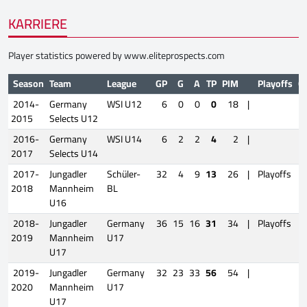
KARRIERE
Player statistics powered by
www.eliteprospects.com
Season
Team
League
GP
G
A
TP
PIM
Playoffs
G
2014-
Germany
WSI U12
6
0
0
0
18
|
2015
Selects U12
2016-
Germany
WSI U14
6
2
2
4
2
|
2017
Selects U14
2017-
Jungadler
Schüler-
32
4
9
13
26
|
Playoffs
2018
Mannheim
BL
U16
2018-
Jungadler
Germany
36
15
16
31
34
|
Playoffs
2019
Mannheim
U17
U17
2019-
Jungadler
Germany
32
23
33
56
54
|
2020
Mannheim
U17
U17