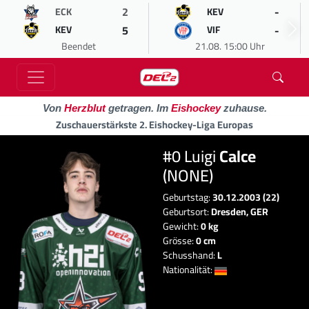
2
-
ECK
KEV
5
-
KEV
VIF
Beendet
21.08. 15:00 Uhr
Von
Herzblut
getragen. Im
Eishockey
zuhause.
Zuschauerstärkste 2. Eishockey-Liga Europas
#0 Luigi
Calce
(NONE)
Geburtstag:
30.12.2003 (22)
Geburtsort:
Dresden, GER
Gewicht:
0 kg
Grösse:
0 cm
Schusshand:
L
Nationalität: