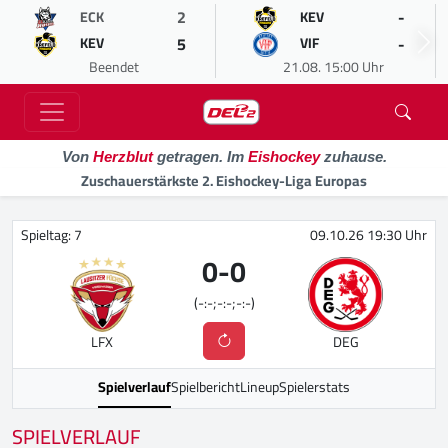
2
-
ECK
KEV
5
-
KEV
VIF
Beendet
21.08. 15:00 Uhr
Von
Herzblut
getragen. Im
Eishockey
zuhause.
Zuschauerstärkste 2. Eishockey-Liga Europas
Spieltag: 7
09.10.26 19:30 Uhr
0
-
0
(-:-;-:-;-:-)
LFX
DEG
Spielverlauf
Spielbericht
Lineup
Spielerstats
SPIELVERLAUF