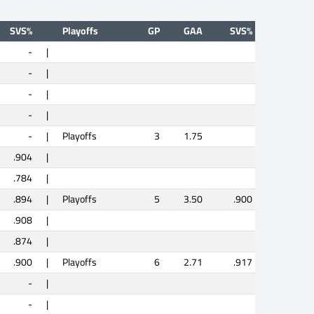
SVS%
Playoffs
GP
GAA
SVS%
-
|
-
|
-
|
-
|
-
|
Playoffs
3
1.75
.904
|
.784
|
.894
|
Playoffs
5
3.50
.900
.908
|
.874
|
.900
|
Playoffs
6
2.71
.917
-
|
-
|