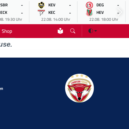
-
-
-
SBR
KEV
DEG
-
-
-
ECK
KEC
HEV
08. 19:30 Uhr
22.08. 14:00 Uhr
22.08. 18:00 Uhr
Shop
use.
en