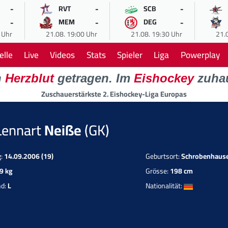
-
-
-
RVT
SCB
-
-
-
MEM
DEG
 Uhr
21.08. 19:00 Uhr
21.08. 19:30 Uhr
21.
elle
Live
Videos
Stats
Spieler
Liga
Powerplay
n
Herzblut
getragen. Im
Eishockey
zuha
Zuschauerstärkste 2. Eishockey-Liga Europas
Lennart
Neiße
(GK)
g:
14.09.2006 (19)
Geburtsort:
Schrobenhaus
9 kg
Grösse:
198 cm
nd:
L
Nationalität: