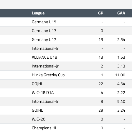
League
GP
GAA
Germany U15
-
-
Germany U17
0
-
Germany U17
13
2.54
International-Jr
-
-
ALLIANCE U18
13
1.53
International-Jr
2
3.13
Hlinka Gretzky Cup
1
11.00
GOJHL
22
4.34
WJC-18 D1A
4
2.22
International-Jr
3
5.40
GOJHL
29
3.24
WJC-20
0
-
Champions HL
0
-