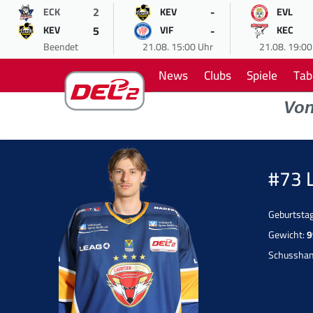
2
-
ECK
KEV
EVL
5
-
KEV
VIF
KEC
Beendet
21.08. 15:00 Uhr
21.08. 19:00
News
Clubs
Spiele
Tab
Vo
#73 
Geburtsta
Gewicht:
9
Schussha