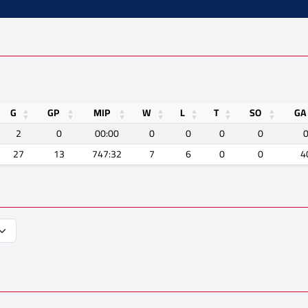
G
GP
MIP
W
L
T
SO
GA
2
0
00:00
0
0
0
0
27
13
747:32
7
6
0
0
4