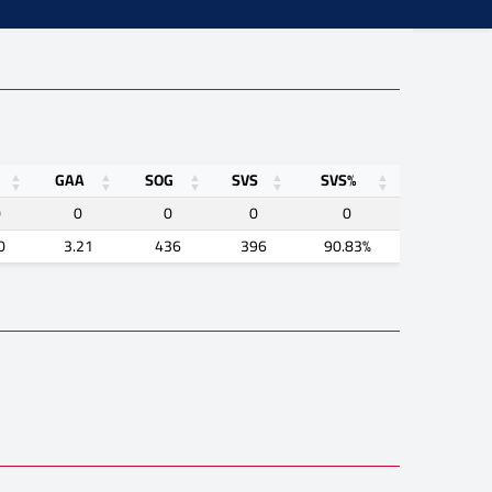
GAA
SOG
SVS
SVS%
0
0
0
0
0
0
3.21
436
396
90.83%