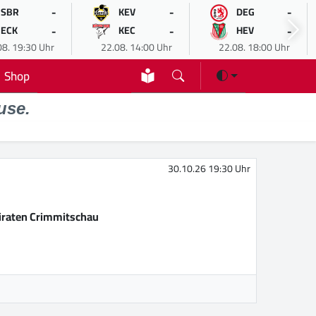
-
-
-
SBR
KEV
DEG
-
-
-
ECK
KEC
HEV
08. 19:30 Uhr
22.08. 14:00 Uhr
22.08. 18:00 Uhr
Shop
use.
30.10.26 19:30 Uhr
iraten Crimmitschau