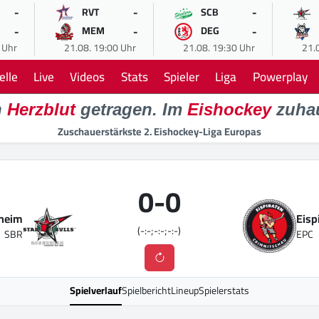
-
-
-
RVT
SCB
-
-
-
MEM
DEG
 Uhr
21.08. 19:00 Uhr
21.08. 19:30 Uhr
21.
elle
Live
Videos
Stats
Spieler
Liga
Powerplay
n
Herzblut
getragen. Im
Eishockey
zuha
Zuschauerstärkste 2. Eishockey-Liga Europas
0
-
0
nheim
Eisp
(-:-;-:-;-:-)
SBR
EPC
Spielverlauf
Spielbericht
Lineup
Spielerstats