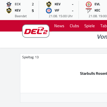
2
-
ECK
KEV
EVL
5
-
KEV
VIF
KEC
Beendet
21.08. 15:00 Uhr
21.08. 19:00
News
Clubs
Spiele
Tab
Vo
Spieltag: 13
Starbulls Rose