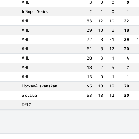
AHL
3
0
0
0
Jr Super Series
2
1
0
1
AHL
53
12
10
22
AHL
29
10
8
18
AHL
72
8
21
29
1
AHL
61
8
12
20
AHL
28
3
1
4
AHL
18
2
5
7
AHL
13
0
1
1
HockeyAllsvenskan
45
10
18
28
Slovakia
53
18
12
30
DEL2
-
-
-
-