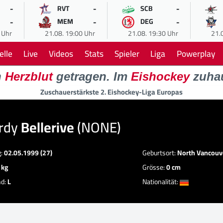
-
-
-
RVT
SCB
-
-
-
MEM
DEG
 Uhr
21.08. 19:00 Uhr
21.08. 19:30 Uhr
21.
elle
Live
Videos
Stats
Spieler
Liga
Powerplay
n
Herzblut
getragen. Im
Eishockey
zuha
Zuschauerstärkste 2. Eishockey-Liga Europas
ordy
Bellerive
(NONE)
g:
02.05.1999 (27)
Geburtsort:
North Vancouv
 kg
Grösse:
0 cm
nd:
L
Nationalität: