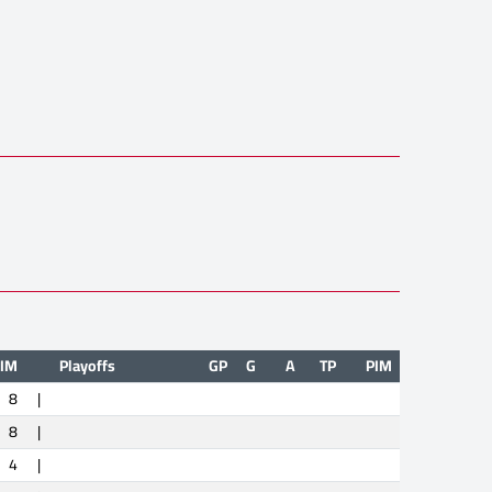
IM
Playoffs
GP
G
A
TP
PIM
8
|
8
|
4
|