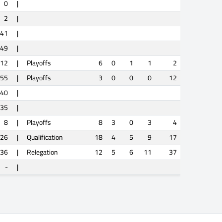
0
|
2
|
41
|
49
|
12
|
Playoffs
6
0
1
1
2
55
|
Playoffs
3
0
0
0
12
40
|
35
|
8
|
Playoffs
8
3
0
3
4
26
|
Qualification
18
4
5
9
17
36
|
Relegation
12
5
6
11
37
-
|