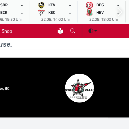
-
-
-
SBR
KEV
DEG
-
-
-
ECK
KEC
HEV
08. 19:30 Uhr
22.08. 14:00 Uhr
22.08. 18:00 Uhr
Shop
use.
er, BC