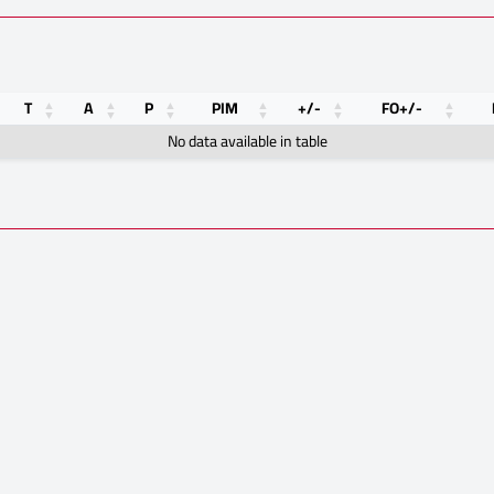
T
A
P
PIM
+/-
FO+/-
No data available in table