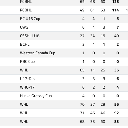
PCBHL
65
68
60
128
PCBHL
49
61
53
114
1
BC U16 Cup
4
4
1
5
CWG
6
4
3
7
CSSHL U18
27
34
15
49
BCHL
3
1
1
2
Western Canada Cup
1
0
0
0
RBC Cup
1
0
0
0
WHL
65
11
25
36
U17-Dev
3
3
3
6
WHC-17
6
2
2
4
Hlinka Gretzky Cup
4
0
0
0
WHL
70
27
29
56
WHL
71
46
46
92
WHL
68
33
50
83