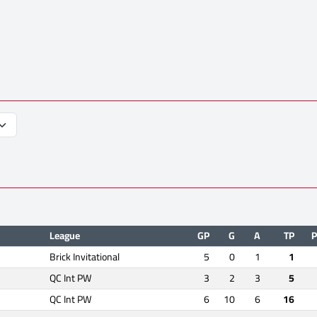
League
GP
G
A
TP
P
Brick Invitational
5
0
1
1
QC Int PW
3
2
3
5
QC Int PW
6
10
6
16