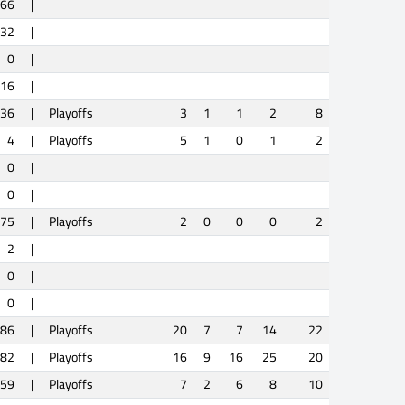
66
|
32
|
0
|
16
|
36
|
Playoffs
3
1
1
2
8
4
|
Playoffs
5
1
0
1
2
0
|
0
|
75
|
Playoffs
2
0
0
0
2
2
|
0
|
0
|
86
|
Playoffs
20
7
7
14
22
82
|
Playoffs
16
9
16
25
20
59
|
Playoffs
7
2
6
8
10