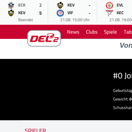
2
-
ECK
KEV
EVL
5
-
KEV
VIF
KEC
Beendet
21.08. 15:00 Uhr
21.08. 19:00
News
Clubs
Spiele
Tab
Vo
#0 J
Geburtsta
Gewicht:
0
Schussha
SPIELER