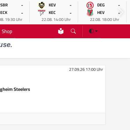
-
-
-
SBR
KEV
DEG
-
-
-
ECK
KEC
HEV
08. 19:30 Uhr
22.08. 14:00 Uhr
22.08. 18:00 Uhr
Shop
use.
27.09.26 17:00 Uhr
igheim Steelers