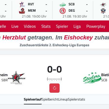
-
-
-
RVT
SCB
-
-
-
MEM
DEG
 Uhr
21.08. 19:00 Uhr
21.08. 19:30 Uhr
21.
elle
Live
Videos
Stats
Spieler
Liga
Powerplay
n
Herzblut
getragen. Im
Eishockey
zuha
Zuschauerstärkste 2. Eishockey-Liga Europas
0
-
0
nheim
Biet
(-:-;-:-;-:-)
SBR
SCB
Spielverlauf
Spielbericht
Lineup
Spielerstats