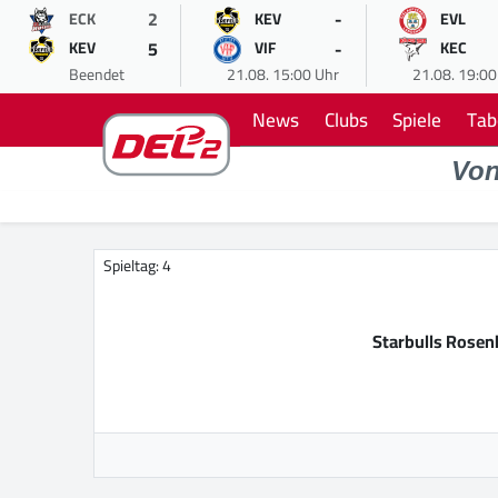
2
-
ECK
KEV
EVL
5
-
KEV
VIF
KEC
Beendet
21.08. 15:00 Uhr
21.08. 19:00
News
Clubs
Spiele
Tab
Vo
Spieltag: 4
Starbulls Rose