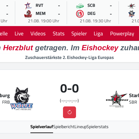
-
-
-
RVT
SCB
-
-
-
MEM
DEG
 Uhr
21.08. 19:00 Uhr
21.08. 19:30 Uhr
21.
elle
Live
Videos
Stats
Spieler
Liga
Powerplay
n
Herzblut
getragen. Im
Eishockey
zuha
Zuschauerstärkste 2. Eishockey-Liga Europas
0
-
0
iburg
Star
(-:-;-:-;-:-)
FRB
SBR
Spielverlauf
Spielbericht
Lineup
Spielerstats