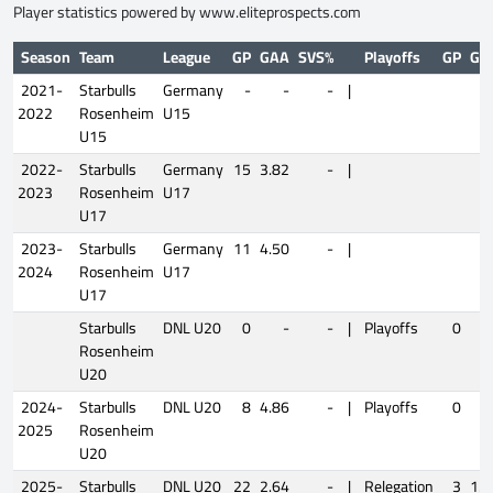
Player statistics powered by
www.eliteprospects.com
Season
Team
League
GP
GAA
SVS%
Playoffs
GP
GA
2021-
Starbulls
Germany
-
-
-
|
2022
Rosenheim
U15
U15
2022-
Starbulls
Germany
15
3.82
-
|
2023
Rosenheim
U17
U17
2023-
Starbulls
Germany
11
4.50
-
|
2024
Rosenheim
U17
U17
Starbulls
DNL U20
0
-
-
|
Playoffs
0
Rosenheim
U20
2024-
Starbulls
DNL U20
8
4.86
-
|
Playoffs
0
2025
Rosenheim
U20
2025-
Starbulls
DNL U20
22
2.64
-
|
Relegation
3
1.6