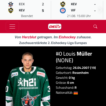
2
-
ECK
KEV
5
-
KEV
VIF
Beendet
21.08. 15:00 Uhr
Von
Herzblut
getragen. Im
Eishockey
zuhause.
Zuschauerstärkste 2. Eishockey-Liga Europas
#0 Louis
Müller
(NONE)
Geburtstag:
26.04.2007 (19)
Geburtsort:
Rosenheim
Gewicht:
0 kg
Grösse:
0 cm
Schusshand:
R
Nationalität: