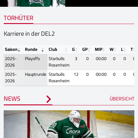
TORHÜTER
Karriere in der DEL2
Saison
Runde
Club
G
GP
MIP
W
L
T
2025-
Playoffs
Starbulls
3
0
00:00
0
0
0
2026
Rosenheim
2025-
Hauptrunde
Starbulls
12
0
00:00
0
0
0
2026
Rosenheim
NEWS
ÜBERSICHT