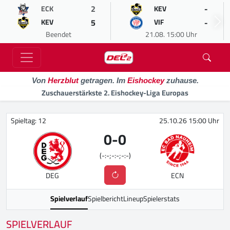
2
-
ECK
KEV
5
-
KEV
VIF
Beendet
21.08. 15:00 Uhr
Von
Herzblut
getragen. Im
Eishockey
zuhause.
Zuschauerstärkste 2. Eishockey-Liga Europas
Spieltag: 12
25.10.26 15:00 Uhr
0
-
0
(-:-;-:-;-:-)
DEG
ECN
Spielverlauf
Spielbericht
Lineup
Spielerstats
SPIELVERLAUF