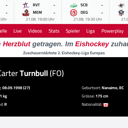
-
-
-
RVT
SCB
-
-
-
MEM
DEG
 Uhr
21.08. 19:00 Uhr
21.08. 19:30 Uhr
21.
elle
Live
Videos
Stats
Spieler
Liga
Powerplay
n
Herzblut
getragen. Im
Eishockey
zuha
Zuschauerstärkste 2. Eishockey-Liga Europas
Carter
Turnbull
(FO)
g:
08.09.1998 (27)
Geburtsort:
Nanaimo, BC
1 kg
Grösse:
175 cm
nd:
R
Nationalität: