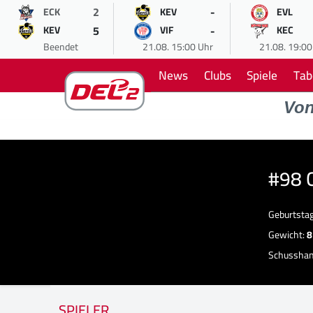
2
-
ECK
KEV
EVL
5
-
KEV
VIF
KEC
Beendet
21.08. 15:00 Uhr
21.08. 19:00
News
Clubs
Spiele
Tab
Vo
#98 
Geburtsta
Gewicht:
8
Schussha
SPIELER