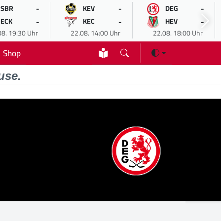
-
-
-
SBR
KEV
DEG
-
-
-
ECK
KEC
HEV
08. 19:30 Uhr
22.08. 14:00 Uhr
22.08. 18:00 Uhr
Shop
use.