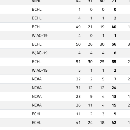
VIJHL
44
31
40
71
1
BCHL
1
0
0
0
BCHL
4
1
1
2
BCHL
49
21
19
40
1
WJAC-19
4
0
1
1
BCHL
50
26
30
56
3
WJAC-19
4
4
4
8
BCHL
51
30
25
55
2
WJAC-19
5
1
1
2
NCAA
32
2
5
7
2
NCAA
31
12
12
24
NCAA
23
9
4
13
1
NCAA
36
11
4
15
2
ECHL
11
2
3
5
ECHL
41
24
18
42
1