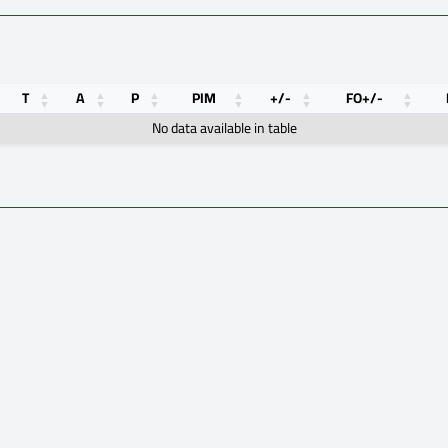
T
A
P
PIM
+/-
FO+/-
No data available in table