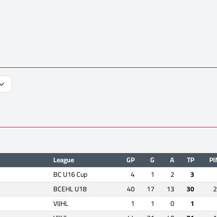
League
GP
G
A
TP
PI
BC U16 Cup
4
1
2
3
BCEHL U18
40
17
13
30
2
VIJHL
1
1
0
1