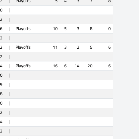
2
|
Playoffs
5
4
3
7
8
0
|
2
|
6
|
Playoffs
10
5
3
8
0
2
|
2
|
Playoffs
11
3
2
5
6
2
|
4
|
Playoffs
16
6
14
20
6
0
|
9
|
8
|
0
|
2
|
4
|
2
|