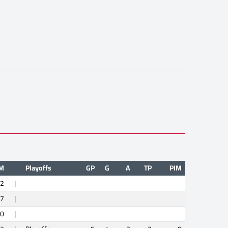
M
Playoffs
GP
G
A
TP
PIM
2
|
7
|
0
|