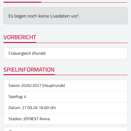
Es liegen noch keine Livedaten vor!
VORBERICHT
Clubvergleich (Runde)
SPIELINFORMATION
Saison 2026/2027 (Hauptrunde)
Spieltag: 4
Datum: 27.09.26 16:00 Uhr
Stadion:
JOYNEXT Arena