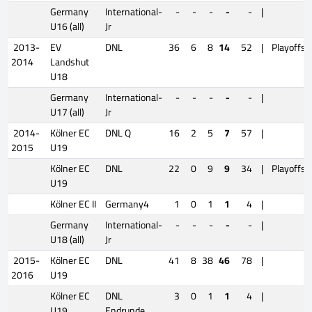
Germany
International-
-
-
-
-
-
|
U16 (all)
Jr
2013-
EV
DNL
36
6
8
14
52
|
Playoffs
2014
Landshut
U18
Germany
International-
-
-
-
-
-
|
U17 (all)
Jr
2014-
Kölner EC
DNL Q
16
2
5
7
57
|
2015
U19
Kölner EC
DNL
22
0
9
9
34
|
Playoffs
U19
Kölner EC II
Germany4
1
0
1
1
4
|
Germany
International-
-
-
-
-
-
|
U18 (all)
Jr
2015-
Kölner EC
DNL
41
8
38
46
78
|
2016
U19
Kölner EC
DNL
3
0
1
1
4
|
U19
Endrunde