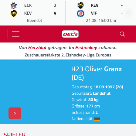
2
-
ECK
KEV
5
-
KEV
VIF
Beendet
21.08. 15:00 Uhr
Von
Herzblut
getragen. Im
Eishockey
zuhause.
Zuschauerstärkste 2. Eishockey-Liga Europas
#23 Oliver
Granz
(DE)
Geburtstag:
18.09.1997 (28)
Geburtsort:
Landshut
Gewicht:
80 kg
Grösse:
177 cm
Schusshand:
L
Nationalität:
SPIELER