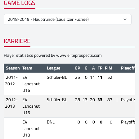
GAME LOGS
KARRIERE
Player statistics powered by
www.eliteprospects.com
Season
Team
League
GP
G
A
TP
PIM
Playoffs
2011-
EV
Schüler-BL
25
0
11
11
52
|
2012
Landshut
U16
2012-
EV
Schüler-BL
28
13
20
33
87
|
Playoffs
2013
Landshut
U16
EV
DNL
0
0
0
0
0
|
Playoffs
Landshut
U18