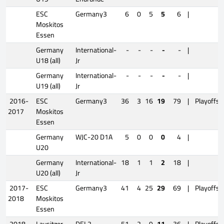
ESC
Germany3
6
0
5
5
6
|
Moskitos
Essen
Germany
International-
-
-
-
-
-
|
U18 (all)
Jr
Germany
International-
-
-
-
-
-
|
U19 (all)
Jr
2016-
ESC
Germany3
36
3
16
19
79
|
Playoffs
2017
Moskitos
Essen
Germany
WJC-20 D1A
5
0
0
0
4
|
U20
Germany
International-
18
1
1
2
18
|
U20 (all)
Jr
2017-
ESC
Germany3
41
4
25
29
69
|
Playoffs
2018
Moskitos
Essen
2018-
Lausitzer
DEL2
51
2
9
11
36
|
Playoffs