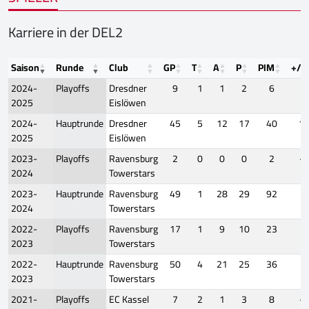
Karriere in der DEL2
Saison
Runde
Club
GP
T
A
P
PIM
+/-
2024-
Playoffs
Dresdner
9
1
1
2
6
3
2025
Eislöwen
2024-
Hauptrunde
Dresdner
45
5
12
17
40
1
2025
Eislöwen
2023-
Playoffs
Ravensburg
2
0
0
0
2
-2
2024
Towerstars
2023-
Hauptrunde
Ravensburg
49
1
28
29
92
9
2024
Towerstars
2022-
Playoffs
Ravensburg
17
1
9
10
23
5
2023
Towerstars
2022-
Hauptrunde
Ravensburg
50
4
21
25
36
9
2023
Towerstars
2021-
Playoffs
EC Kassel
7
2
1
3
8
-3