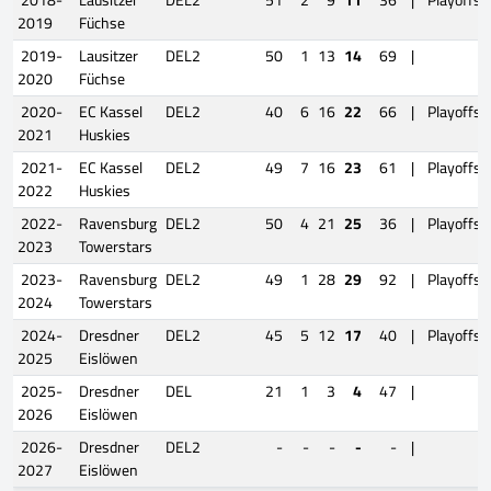
2019
Füchse
2019-
Lausitzer
DEL2
50
1
13
14
69
|
2020
Füchse
2020-
EC Kassel
DEL2
40
6
16
22
66
|
Playoffs
2021
Huskies
2021-
EC Kassel
DEL2
49
7
16
23
61
|
Playoffs
2022
Huskies
2022-
Ravensburg
DEL2
50
4
21
25
36
|
Playoffs
2023
Towerstars
2023-
Ravensburg
DEL2
49
1
28
29
92
|
Playoffs
2024
Towerstars
2024-
Dresdner
DEL2
45
5
12
17
40
|
Playoffs
2025
Eislöwen
2025-
Dresdner
DEL
21
1
3
4
47
|
2026
Eislöwen
2026-
Dresdner
DEL2
-
-
-
-
-
|
2027
Eislöwen