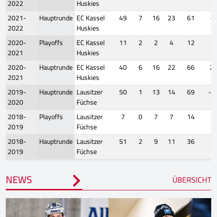
2022
Huskies
2021-
Hauptrunde
EC Kassel
49
7
16
23
61
-3
2022
Huskies
2020-
Playoffs
EC Kassel
11
2
2
4
12
0
2021
Huskies
2020-
Hauptrunde
EC Kassel
40
6
16
22
66
2
2021
Huskies
2019-
Hauptrunde
Lausitzer
50
1
13
14
69
-1
2020
Füchse
2018-
Playoffs
Lausitzer
7
0
7
7
14
3
2019
Füchse
2018-
Hauptrunde
Lausitzer
51
2
9
11
36
7
2019
Füchse
NEWS
ÜBERSICHT