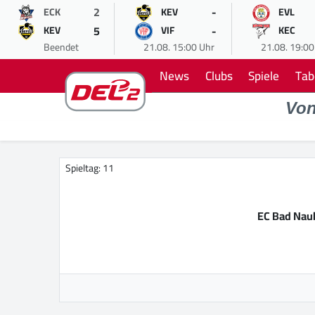
2
-
ECK
KEV
EVL
5
-
KEV
VIF
KEC
Beendet
21.08. 15:00 Uhr
21.08. 19:00
News
Clubs
Spiele
Tab
Vo
Spieltag: 11
EC Bad Nau