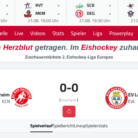
-
-
-
RVT
SCB
-
-
-
MEM
DEG
 Uhr
21.08. 19:00 Uhr
21.08. 19:30 Uhr
21.
elle
Live
Videos
Stats
Spieler
Liga
Powerplay
n
Herzblut
getragen. Im
Eishockey
zuha
Zuschauerstärkste 2. Eishockey-Liga Europas
0
-
0
heim
EV 
(-:-;-:-;-:-)
ECN
EVL
Spielverlauf
Spielbericht
Lineup
Spielerstats