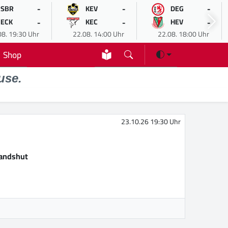
-
-
-
SBR
KEV
DEG
-
-
-
ECK
KEC
HEV
08. 19:30 Uhr
22.08. 14:00 Uhr
22.08. 18:00 Uhr
Shop
use.
23.10.26 19:30 Uhr
Landshut