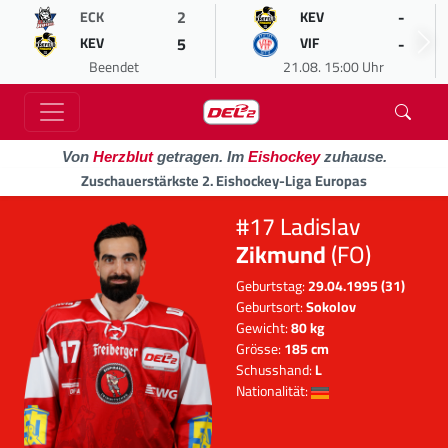
2
-
ECK
KEV
5
-
KEV
VIF
Beendet
21.08. 15:00 Uhr
Von
Herzblut
getragen. Im
Eishockey
zuhause.
Zuschauerstärkste 2. Eishockey-Liga Europas
#17 Ladislav
Zikmund
(FO)
Geburtstag:
29.04.1995 (31)
Geburtsort:
Sokolov
Gewicht:
80 kg
Grösse:
185 cm
Schusshand:
L
Nationalität: