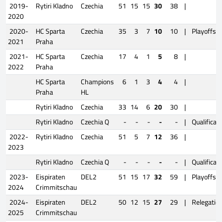
2019-
Rytiri Kladno
Czechia
51
15
15
30
38
|
2020
2020-
HC Sparta
Czechia
35
3
7
10
10
|
Playoffs
2021
Praha
2021-
HC Sparta
Czechia
17
4
1
5
8
|
2022
Praha
HC Sparta
Champions
6
1
3
4
4
|
Praha
HL
Rytiri Kladno
Czechia
33
14
6
20
30
|
Rytiri Kladno
Czechia Q
-
-
-
-
-
|
Qualificat
2022-
Rytiri Kladno
Czechia
51
5
7
12
36
|
2023
Rytiri Kladno
Czechia Q
-
-
-
-
-
|
Qualificat
2023-
Eispiraten
DEL2
51
15
17
32
59
|
Playoffs
2024
Crimmitschau
2024-
Eispiraten
DEL2
50
12
15
27
29
|
Relegatio
2025
Crimmitschau