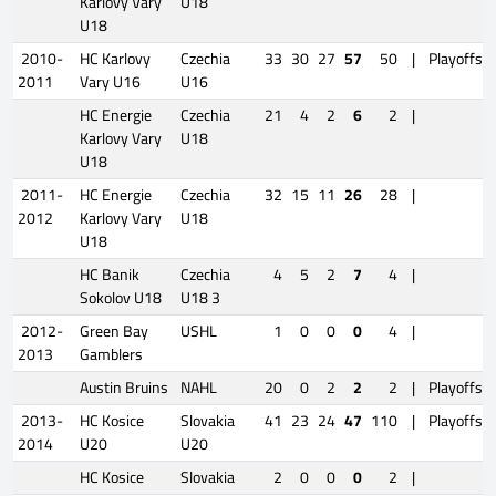
Karlovy Vary
U18
U18
2010-
HC Karlovy
Czechia
33
30
27
57
50
|
Playoffs
2011
Vary U16
U16
HC Energie
Czechia
21
4
2
6
2
|
Karlovy Vary
U18
U18
2011-
HC Energie
Czechia
32
15
11
26
28
|
2012
Karlovy Vary
U18
U18
HC Banik
Czechia
4
5
2
7
4
|
Sokolov U18
U18 3
2012-
Green Bay
USHL
1
0
0
0
4
|
2013
Gamblers
Austin Bruins
NAHL
20
0
2
2
2
|
Playoffs
2013-
HC Kosice
Slovakia
41
23
24
47
110
|
Playoffs
2014
U20
U20
HC Kosice
Slovakia
2
0
0
0
2
|