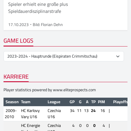
Spieler erhielt eine große plus
Spieldauerdisziplinarstrafe
17.10.2023
Bild: Florian Dehn
GAME LOGS
KARRIERE
Player statistics powered by
www.eliteprospects.com
Season
Team
League
GP
G
A
TP
PIM
Playoffs
2009-
HC Karlovy
Czechia
34
11
13
24
16
|
2010
Vary U16
U16
HC Energie
Czechia
4
0
0
0
4
|