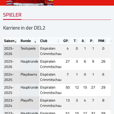
SPIELER
Karriere in der DEL2
Saison
Runde
Club
GP
T
A
P
PIM
+/
2025-
Testspiele
Eispiraten
4
0
1
1
0
2026
Crimmitschau
2025-
Hauptrunde
Eispiraten
27
3
6
9
26
2026
Crimmitschau
2024-
Playdowns
Eispiraten
7
1
0
1
6
2025
Crimmitschau
2024-
Hauptrunde
Eispiraten
50
12
15
27
29
2025
Crimmitschau
2023-
Playoffs
Eispiraten
13
3
4
7
8
2024
Crimmitschau
2023-
Hauptrunde
Eispiraten
51
15
17
32
59