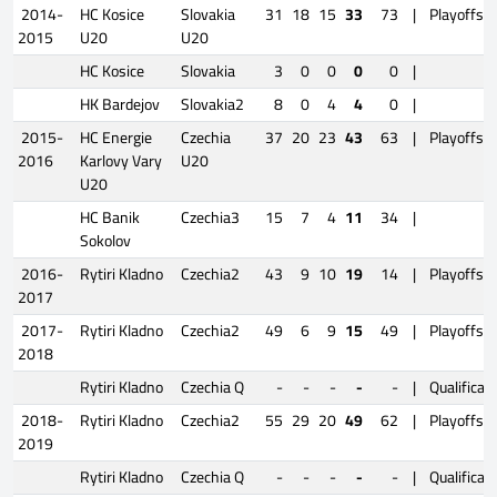
2014-
HC Kosice
Slovakia
31
18
15
33
73
|
Playoffs
2015
U20
U20
HC Kosice
Slovakia
3
0
0
0
0
|
HK Bardejov
Slovakia2
8
0
4
4
0
|
2015-
HC Energie
Czechia
37
20
23
43
63
|
Playoffs
2016
Karlovy Vary
U20
U20
HC Banik
Czechia3
15
7
4
11
34
|
Sokolov
2016-
Rytiri Kladno
Czechia2
43
9
10
19
14
|
Playoffs
2017
2017-
Rytiri Kladno
Czechia2
49
6
9
15
49
|
Playoffs
2018
Rytiri Kladno
Czechia Q
-
-
-
-
-
|
Qualificat
2018-
Rytiri Kladno
Czechia2
55
29
20
49
62
|
Playoffs
2019
Rytiri Kladno
Czechia Q
-
-
-
-
-
|
Qualificat