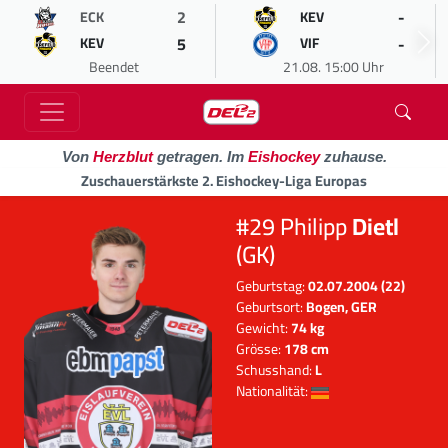
2
-
ECK
KEV
5
-
KEV
VIF
Beendet
21.08. 15:00 Uhr
Von
Herzblut
getragen. Im
Eishockey
zuhause.
Zuschauerstärkste 2. Eishockey-Liga Europas
#29 Philipp
Dietl
(GK)
Geburtstag:
02.07.2004 (22)
Geburtsort:
Bogen, GER
Gewicht:
74 kg
Grösse:
178 cm
Schusshand:
L
Nationalität: