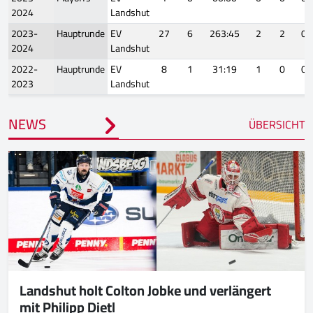
2024
Landshut
2023-
Hauptrunde
EV
27
6
263:45
2
2
0
2024
Landshut
2022-
Hauptrunde
EV
8
1
31:19
1
0
0
2023
Landshut
NEWS
ÜBERSICHT
Landshut holt Colton Jobke und verlängert
mit Philipp Dietl