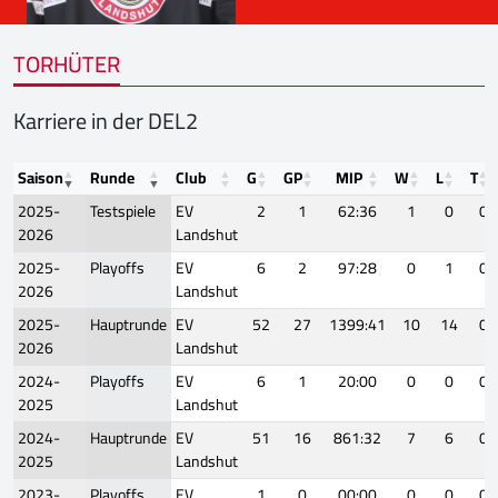
TORHÜTER
Karriere in der DEL2
Saison
Runde
Club
G
GP
MIP
W
L
T
2025-
Testspiele
EV
2
1
62:36
1
0
0
2026
Landshut
2025-
Playoffs
EV
6
2
97:28
0
1
0
2026
Landshut
2025-
Hauptrunde
EV
52
27
1399:41
10
14
0
2026
Landshut
2024-
Playoffs
EV
6
1
20:00
0
0
0
2025
Landshut
2024-
Hauptrunde
EV
51
16
861:32
7
6
0
2025
Landshut
2023-
Playoffs
EV
1
0
00:00
0
0
0