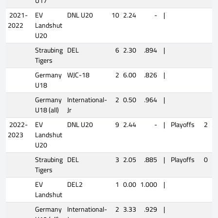
U17
2021-
EV
DNL U20
10
2.24
-
|
2022
Landshut
U20
Straubing
DEL
6
2.30
.894
|
Tigers
Germany
WJC-18
2
6.00
.826
|
U18
Germany
International-
2
0.50
.964
|
U18 (all)
Jr
2022-
EV
DNL U20
9
2.44
-
|
Playoffs
2
3
2023
Landshut
U20
Straubing
DEL
3
2.05
.885
|
Playoffs
0
Tigers
EV
DEL2
1
0.00
1.000
|
Landshut
Germany
International-
2
3.33
.929
|