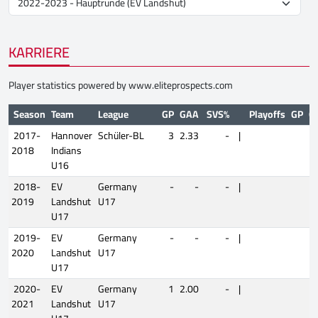
KARRIERE
Player statistics powered by
www.eliteprospects.com
Season
Team
League
GP
GAA
SVS%
Playoffs
GP
G
2017-
Hannover
Schüler-BL
3
2.33
-
|
2018
Indians
U16
2018-
EV
Germany
-
-
-
|
2019
Landshut
U17
U17
2019-
EV
Germany
-
-
-
|
2020
Landshut
U17
U17
2020-
EV
Germany
1
2.00
-
|
2021
Landshut
U17