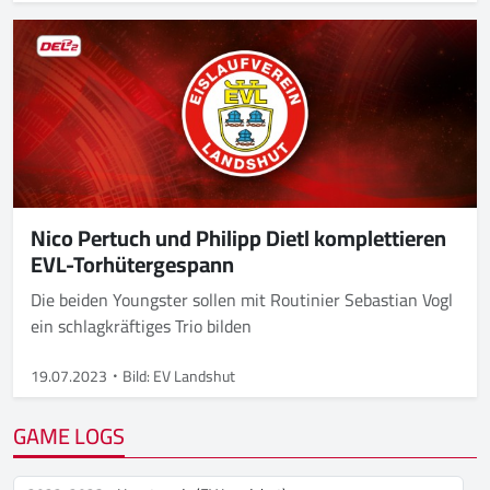
Nico Pertuch und Philipp Dietl komplettieren
EVL-Torhütergespann
Die bei­den Youngs­ter sol­len mit Rou­ti­ni­er Se­bas­ti­an Vogl
ein schlag­kräf­ti­ges Trio bil­den
19.07.2023
Bild: EV Landshut
GAME LOGS