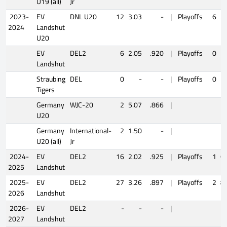
U19 (all)
Jr
2023-
EV
DNL U20
12
3.03
-
|
Playoffs
6
3
2024
Landshut
U20
EV
DEL2
6
2.05
.920
|
Playoffs
0
Landshut
Straubing
DEL
0
-
-
|
Playoffs
0
Tigers
Germany
WJC-20
2
5.07
.866
|
U20
Germany
International-
2
1.50
-
|
U20 (all)
Jr
2024-
EV
DEL2
16
2.02
.925
|
Playoffs
1
6
2025
Landshut
2025-
EV
DEL2
27
3.26
.897
|
Playoffs
2
8
2026
Landshut
2026-
EV
DEL2
-
-
-
|
2027
Landshut