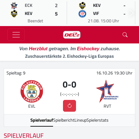
2
-
ECK
KEV
5
-
KEV
VIF
Beendet
21.08. 15:00 Uhr
Von
Herzblut
getragen. Im
Eishockey
zuhause.
Zuschauerstärkste 2. Eishockey-Liga Europas
Spieltag: 9
16.10.26 19:30 Uhr
0
-
0
(-:-;-:-;-:-)
EVL
RVT
Spielverlauf
Spielbericht
Lineup
Spielerstats
SPIELVERLAUF