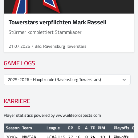
Towerstars verpflichten Mark Rassell
Stürmer komplettiert Stammkader
21.07.2025
Bild: Ravensburg Towerstars
GAME LOGS
KARRIERE
Player statistics powered by
www.eliteprospects.com
Season
Team
League
GP
G
A
TP
PIM
Playoffs
GP
2010-
NWCAA
HCAA U15
27
16
8
24
10
|
Playoffs
4