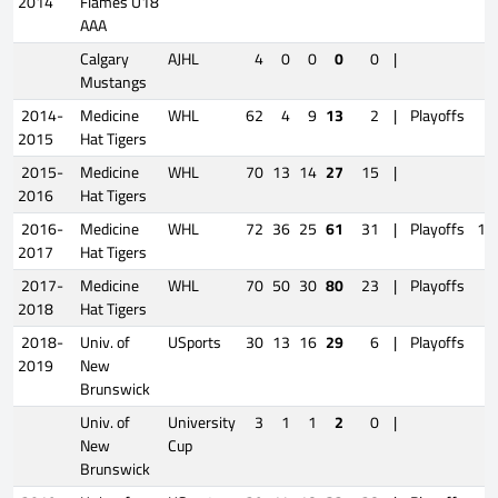
2014
Flames U18
AAA
Calgary
AJHL
4
0
0
0
0
|
Mustangs
2014-
Medicine
WHL
62
4
9
13
2
|
Playoffs
6
2015
Hat Tigers
2015-
Medicine
WHL
70
13
14
27
15
|
2016
Hat Tigers
2016-
Medicine
WHL
72
36
25
61
31
|
Playoffs
11
2017
Hat Tigers
2017-
Medicine
WHL
70
50
30
80
23
|
Playoffs
6
2018
Hat Tigers
2018-
Univ. of
USports
30
13
16
29
6
|
Playoffs
5
2019
New
Brunswick
Univ. of
University
3
1
1
2
0
|
New
Cup
Brunswick