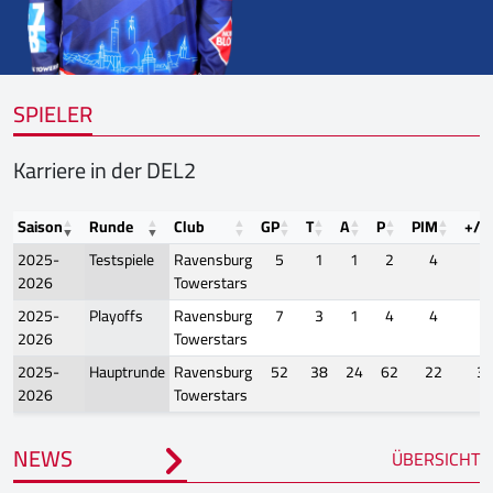
SPIELER
Karriere in der DEL2
Saison
Runde
Club
GP
T
A
P
PIM
+/-
2025-
Testspiele
Ravensburg
5
1
1
2
4
0
2026
Towerstars
2025-
Playoffs
Ravensburg
7
3
1
4
4
0
2026
Towerstars
2025-
Hauptrunde
Ravensburg
52
38
24
62
22
3
2026
Towerstars
NEWS
ÜBERSICHT