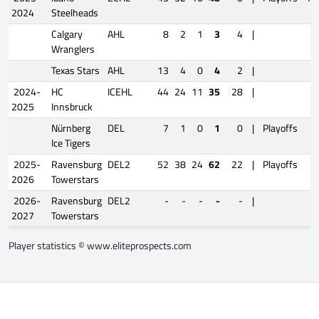
2024
Steelheads
Calgary
AHL
8
2
1
3
4
|
Wranglers
Texas Stars
AHL
13
4
0
4
2
|
2024-
HC
ICEHL
44
24
11
35
28
|
2025
Innsbruck
Nürnberg
DEL
7
1
0
1
0
|
Playoffs
2
Ice Tigers
2025-
Ravensburg
DEL2
52
38
24
62
22
|
Playoffs
7
2026
Towerstars
2026-
Ravensburg
DEL2
-
-
-
-
-
|
2027
Towerstars
Player statistics ©
www.eliteprospects.com