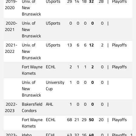
2019-
Univ. of
USports
29
14
18
32
28
|
Playoffs
6
2020
New
Brunswick
2020-
Univ. of
USports
0
0
0
0
0
|
2021
New
Brunswick
2021-
Univ. of
USports
13
6
6
12
2
|
Playoffs
4
2022
New
Brunswick
Fort Wayne
ECHL
2
1
1
2
0
|
Playoffs
6
Komets
Univ. of
University
1
0
0
0
0
|
New
Cup
Brunswick
2022-
Bakersfield
AHL
1
0
0
0
0
|
2023
Condors
Fort Wayne
ECHL
68
21
29
50
20
|
Playoffs
7
Komets
2023-
Idaho
ECHL
43
32
16
48
0
|
Playoffs
10