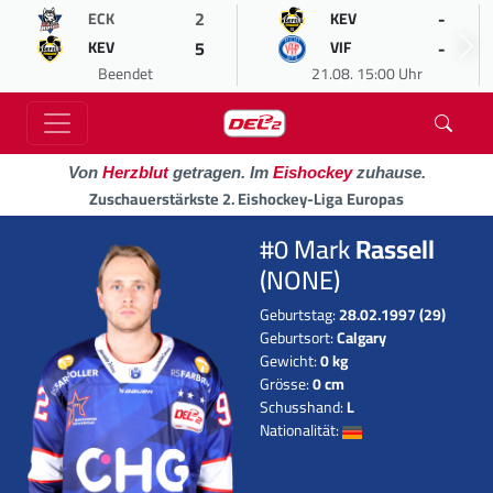
2
-
ECK
KEV
5
-
KEV
VIF
Beendet
21.08. 15:00 Uhr
Von
Herzblut
getragen. Im
Eishockey
zuhause.
Zuschauerstärkste 2. Eishockey-Liga Europas
#0 Mark
Rassell
(NONE)
Geburtstag:
28.02.1997 (29)
Geburtsort:
Calgary
Gewicht:
0 kg
Grösse:
0 cm
Schusshand:
L
Nationalität: