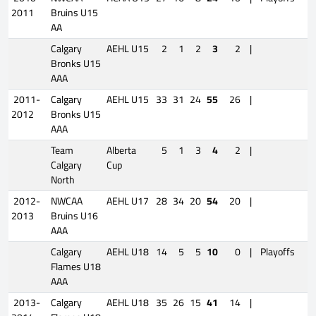
2011
Bruins U15
AA
Calgary
AEHL U15
2
1
2
3
2
|
Bronks U15
AAA
2011-
Calgary
AEHL U15
33
31
24
55
26
|
2012
Bronks U15
AAA
Team
Alberta
5
1
3
4
2
|
Calgary
Cup
North
2012-
NWCAA
AEHL U17
28
34
20
54
20
|
2013
Bruins U16
AAA
Calgary
AEHL U18
14
5
5
10
0
|
Playoffs
1
Flames U18
AAA
2013-
Calgary
AEHL U18
35
26
15
41
14
|